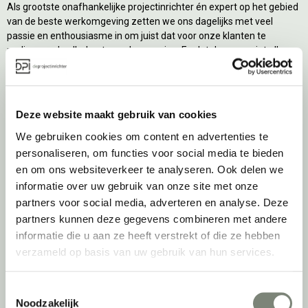
Als grootste onafhankelijke projectinrichter én expert op het gebied
van de beste werkomgeving zetten we ons dagelijks met veel
passie en enthousiasme in om juist dat voor onze klanten te
realiseren: de allerbeste werkomgeving. En dat doen we niet alleen
met het oog op nu; dankzij ons duurzame en circulaire karakter
kijken we ook naar de toekomst. Naar hoe we werkomgevingen een
tweede leven kunnen geven, bijvoorbeeld. Maar ook door keer op
keer actief te kijken naar de duurzaamste optie.
Deze website maakt gebruik van cookies
We gebruiken cookies om content en advertenties te
Belangrijke categorieën
personaliseren, om functies voor social media te bieden
en om ons websiteverkeer te analyseren. Ook delen we
Ergonomische bureaustoelen
informatie over uw gebruik van onze site met onze
Zitsta bureaus
partners voor social media, adverteren en analyse. Deze
Duo bureaus
partners kunnen deze gegevens combineren met andere
Projectstoffering
informatie die u aan ze heeft verstrekt of die ze hebben
Akoestische oplossingen
verzameld op basis van uw gebruik van hun services.
Zitmeubilair
Kantoorkasten
Toestemmingsselectie
Scheidingswanden
Noodzakelijk
Stoelen