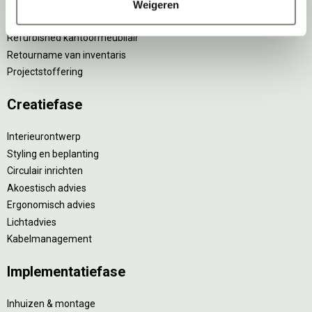
Kantoormeubilair leasen
Weigeren
Sale & Leaseback
Refurbished kantoormeubilair
Retourname van inventaris
Projectstoffering
Creatiefase
Interieurontwerp
Styling en beplanting
Circulair inrichten
Akoestisch advies
Ergonomisch advies
Lichtadvies
Kabelmanagement
Implementatiefase
Inhuizen & montage