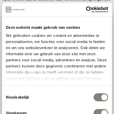
tweede leven kunnen geven, bijvoorbeeld. Maar ook door keer op
keer actief te kijken naar de duurzaamste optie.
Belangrijke categorieën
Deze website maakt gebruik van cookies
Ergonomische bureaustoelen
We gebruiken cookies om content en advertenties te
Zitsta bureaus
personaliseren, om functies voor social media te bieden
Duo bureaus
en om ons websiteverkeer te analyseren. Ook delen we
Projectstoffering
informatie over uw gebruik van onze site met onze
Akoestische oplossingen
partners voor social media, adverteren en analyse. Deze
Zitmeubilair
partners kunnen deze gegevens combineren met andere
Kantoorkasten
informatie die u aan ze heeft verstrekt of die ze hebben
Scheidingswanden
verzameld op basis van uw gebruik van hun services.
Stoelen
Tafels
Toestemmingsselectie
Verlichting
Noodzakelijk
Werkplekken
Elektrificatie
Voorkeuren