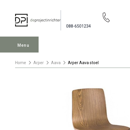
088-6501234
Menu
Home
Arper
Aava
Arper Aava stoel