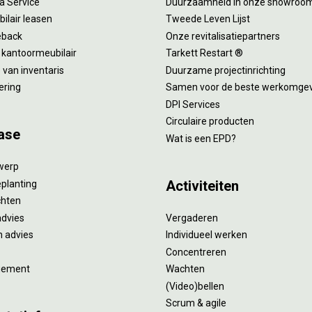
 a Service
Duurzaamheid in onze showroo
ilair leasen
Tweede Leven Lijst
eback
Onze revitalisatiepartners
 kantoormeubilair
Tarkett Restart ®
van inventaris
Duurzame projectinrichting
ering
Samen voor de beste werkomge
DPI Services
Circulaire producten
ase
Wat is een EPD?
twerp
Activiteiten
eplanting
ichten
advies
Vergaderen
 advies
Individueel werken
Concentreren
gement
Wachten
(Video)bellen
Scrum & agile