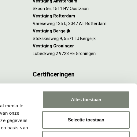
Vestiging Amsterdam
Skoon 56, 1511 HV Oostzaan
Vestiging Rotterdam
Vareseweg 135 D, 3047 AT Rotterdam
Vestiging Bergeijk
Stökskesweg 9, 5571 TJ Bergeijk
Vestiging Groningen
Lübeckweg 2 9723 HE Groningen
Certificeringen
FSC® C173116 geldt voor Amsterdam.
ISO 9001 en 14001 gelden voor Amsterdam,
Alles toestaan
Rotterdam en Culemborg.
al media te
 van onze
Selectie toestaan
deze gegevens
 op basis van