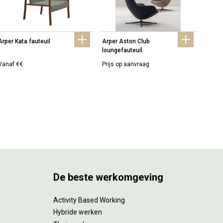
Arper Kata fauteuil
Arper Aston Club 
Arper
loungefauteuil
Vanaf €€
Prijs op aanvraag
Prijs 
De beste werkomgeving
Activity Based Working
Hybride werken