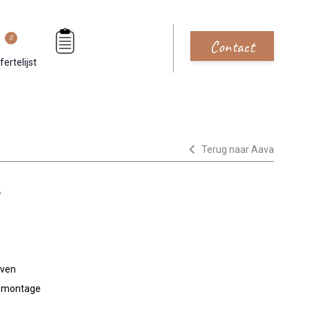
0
Contact
fertelijst
Terug naar Aava
jven
n montage