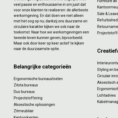
Furniture as
veel passie en enthousiasme in om juist dat
Kantoormeub
voor onze klanten te realiseren: de allerbeste
Sale & Leas
werkomgeving. En dat doen we niet alleen
Refurbished
met het oog op nu; dankzij ons duurzame en
circulaire karakter kijken we ook naar de
Retourname 
toekomst. Naar hoe we werkomgevingen een
Projectstoff
tweede leven kunnen geven, bijvoorbeeld.
Maar ook door keer op keer actief te kijken
naar de duurzaamste optie.
Creatief
Interieuron
Belangrijke categorieën
Styling en b
Circulair inr
Ergonomische bureaustoelen
Akoestisch 
Zitsta bureaus
Ergonomisch
Duo bureaus
Lichtadvies
Projectstoffering
Kabelmana
Akoestische oplossingen
Zitmeubilair
Kantoorkasten