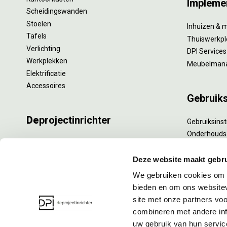
Impleme
Scheidingswanden
Stoelen
Inhuizen & 
Tafels
Thuiswerkpl
Verlichting
DPI Services
Werkplekken
Meubelman
Elektrificatie
Accessoires
Gebruik
De
projectinrichter
Gebruiksinst
Onderhouds
Onze experts
Levensduur
Nieuws
Specialistisc
Deze website maakt gebru
Vacatures
Refurbishm
We gebruiken cookies om c
DPI teamdag
Interne verh
bieden en om ons websitev
site met onze partners vo
combineren met andere inf
uw gebruik van hun servic