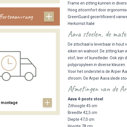
Frame en zitting kunnen in dive
Hoog zitcomfort door ergonomis
offerteaanvraag
GreenGuard gecertificeerd van
Herkomst Italië
Aava stoelen, de mate
De zitschaal is leverbaar in hout v
eiken en walnoot. De zitting kan 
stof, leer of kunstleder. Ook zij
polypropyleen in diverse kleuren
Voor het onderstel is de Arper A
chroom. De Arper Aava slede sto
Afmetingen van de Ar
Aava 4-poots stoel
& montage
Zithoogte 45 cm
Breedte 42,5 cm
Diepte 47,0 cm
Hoogte 78 cm