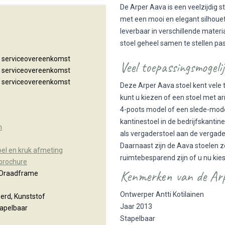
De Arper Aava is een veelzijdig 
met een mooi en elegant silhouet 
leverbaar in verschillende materi
stoel geheel samen te stellen pas
n serviceovereenkomst
Veel toepassingsmogel
n serviceovereenkomst
n serviceovereenkomst
Deze Arper Aava stoel kent vele 
kunt u kiezen of een stoel met a
4-poots model of een slede-model
kantinestoel in de bedrijfskantin
n
als vergaderstoel aan de vergade
Daarnaast zijn de Aava stoelen z
oel en kruk afmeting
ruimtebesparend zijn of u nu kies
 brochure
Kenmerken van de Arp
, Draadframe
Ontwerper Antti Kotilainen
erd, Kunststof
Jaar 2013
tapelbaar
Stapelbaar