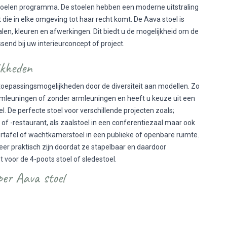
stoelen programma. De stoelen hebben een moderne uitstraling
die in elke omgeving tot haar recht komt. De Aava stoel is
alen, kleuren en afwerkingen. Dit biedt u de mogelijkheid om de
send bij uw interieurconcept of project.
ijkheden
toepassingsmogelijkheden door de diversiteit aan modellen. Zo
rmleuningen of zonder armleuningen en heeft u keuze uit een
. De perfecte stoel voor verschillende projecten zoals;
e of -restaurant, als zaalstoel in een conferentiezaal maar ook
rtafel of wachtkamerstoel in een publieke of openbare ruimte.
eer praktisch zijn doordat ze stapelbaar en daardoor
t voor de 4-poots stoel of sledestoel.
er Aava stoel