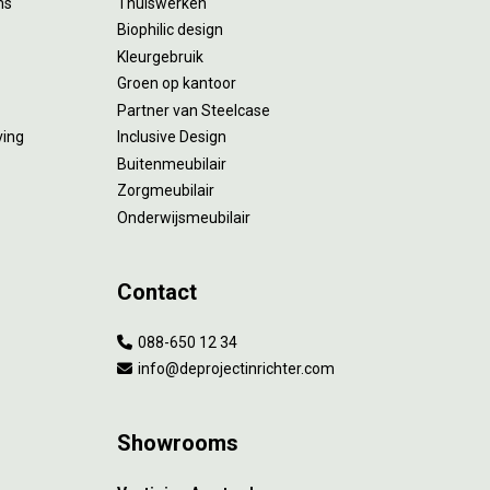
ms
Thuiswerken
Biophilic design
Kleurgebruik
Groen op kantoor
Partner van Steelcase
ving
Inclusive Design
Buitenmeubilair
Zorgmeubilair
Onderwijsmeubilair
Contact
088-650 12 34
info@deprojectinrichter.com
Showrooms