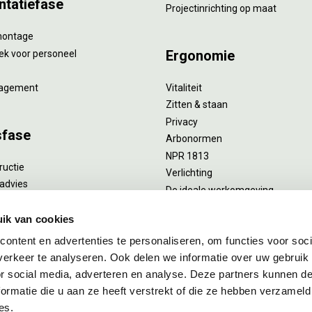
ntatiefase
Projectinrichting op maat
montage
Ergonomie
ek voor personeel
agement
Vitaliteit
Zitten & staan
Privacy
sfase
Arbonormen
NPR 1813
ructie
Verlichting
advies
De ideale werkomgeving
verlengend onderhoud
Akoestiek
he reiniging
ik van cookies
Proefstoelen
ent
ontent en advertenties te personaliseren, om functies voor soci
uizing
erkeer te analyseren. Ook delen we informatie over uw gebruik
or social media, adverteren en analyse. Deze partners kunnen 
ormatie die u aan ze heeft verstrekt of die ze hebben verzameld
es.