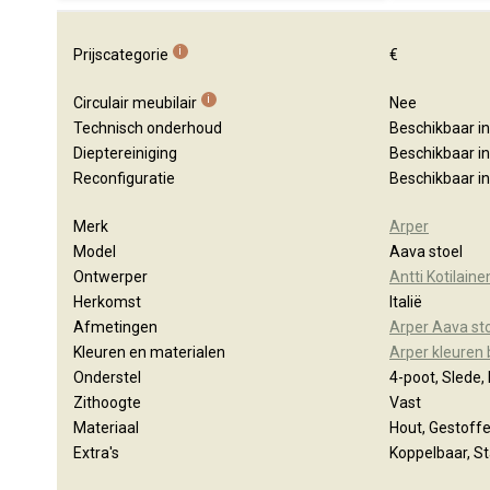
i
Prijscategorie
€
i
Circulair meubilair
Nee
Technisch onderhoud
Beschikbaar i
Dieptereiniging
Beschikbaar i
Reconfiguratie
Beschikbaar i
Merk
Arper
Model
Aava stoel
Ontwerper
Antti Kotilaine
Herkomst
Italië
Afmetingen
Arper Aava st
Kleuren en materialen
Arper kleuren
Onderstel
4-poot, Slede
Zithoogte
Vast
Materiaal
Hout, Gestoffe
Extra's
Koppelbaar, S