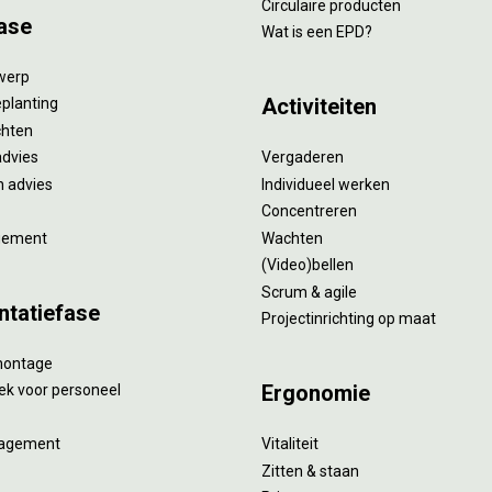
Circulaire producten
ase
Wat is een EPD?
twerp
Activiteiten
eplanting
ichten
advies
Vergaderen
 advies
Individueel werken
Concentreren
gement
Wachten
(Video)bellen
Scrum & agile
ntatiefase
Projectinrichting op maat
montage
Ergonomie
ek voor personeel
agement
Vitaliteit
Zitten & staan