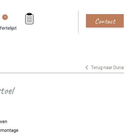
0
Contact
fertelijst
Terug naar Duna
toel
jven
n montage