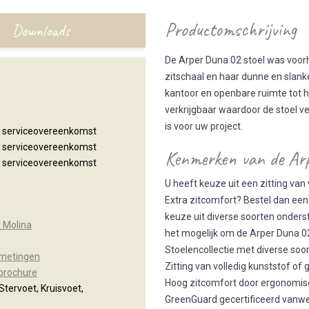
Productomschrijving
Downloads
De Arper Duna 02 stoel was voor
zitschaal en haar dunne en slanke 
kantoor en openbare ruimte tot he
verkrijgbaar waardoor de stoel ve
is voor uw project.
n serviceovereenkomst
n serviceovereenkomst
Kenmerken van de Ar
n serviceovereenkomst
U heeft keuze uit een zitting van 
Extra zitcomfort? Bestel dan een 
keuze uit diverse soorten onderst
r Molina
het mogelijk om de Arper Duna 02
Stoelencollectie met diverse soo
fmetingen
Zitting van volledig kunststof of 
 brochure
Hoog zitcomfort door ergonomis
Stervoet, Kruisvoet,
GreenGuard gecertificeerd van