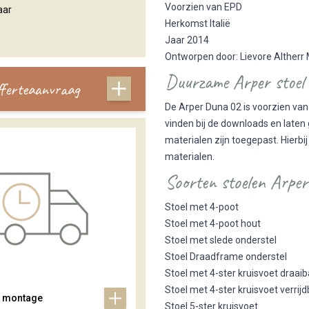
Voorzien van EPD
aar
Herkomst Italië
Jaar 2014
Ontworpen door: Lievore Altherr
Duurzame Arper stoel
offerteaanvraag
De Arper Duna 02 is voorzien van
vinden bij de downloads en laten
materialen zijn toegepast. Hierb
materialen.
Soorten stoelen Arper
Stoel met 4-poot
Stoel met 4-poot hout
Stoel met slede onderstel
Stoel Draadframe onderstel
Stoel met 4-ster kruisvoet draai
Stoel met 4-ster kruisvoet verri
& montage
Stoel 5-ster kruisvoet