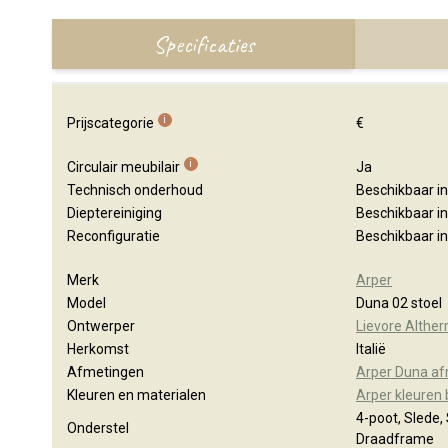
Specificaties
i
Prijscategorie
€
i
Circulair meubilair
Ja
Technisch onderhoud
Beschikbaar i
Dieptereiniging
Beschikbaar i
Reconfiguratie
Beschikbaar i
Merk
Arper
Model
Duna 02 stoel
Ontwerper
Lievore Alther
Herkomst
Italië
Afmetingen
Arper Duna a
Kleuren en materialen
Arper kleuren
4-poot, Slede, 
Onderstel
Draadframe