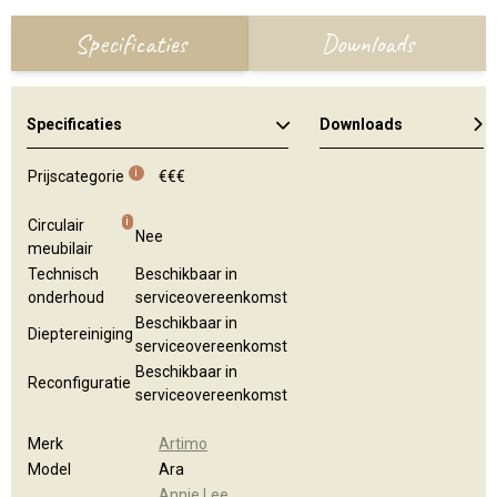
Specificaties
Downloads
Specificaties
Downloads
i
Prijscategorie
€€€
i
Circulair
Nee
meubilair
Technisch
Beschikbaar in
onderhoud
serviceovereenkomst
Beschikbaar in
Dieptereiniging
serviceovereenkomst
Beschikbaar in
Reconfiguratie
serviceovereenkomst
Merk
Artimo
Model
Ara
Annie Lee