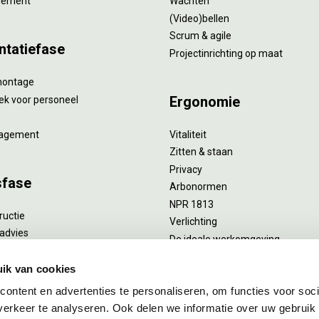
gement
Wachten
(Video)bellen
Scrum & agile
ntatiefase
Projectinrichting op maat
montage
Ergonomie
ek voor personeel
agement
Vitaliteit
Zitten & staan
Privacy
sfase
Arbonormen
NPR 1813
ructie
Verlichting
advies
De ideale werkomgeving
verlengend onderhoud
Akoestiek
he reiniging
ik van cookies
Proefstoelen
ent
ontent en advertenties te personaliseren, om functies voor soci
uizing
erkeer te analyseren. Ook delen we informatie over uw gebruik