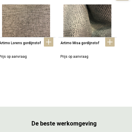
Artimo Lorens gordijnstof
Artimo Misa gordijnstof
Artimo
Prijs op aanvraag
Prijs op aanvraag
Prijs 
De beste werkomgeving