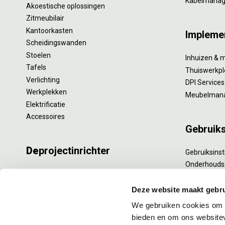
Kabelmana
Akoestische oplossingen
Zitmeubilair
Kantoorkasten
Impleme
Scheidingswanden
Stoelen
Inhuizen & 
Tafels
Thuiswerkpl
Verlichting
DPI Services
Werkplekken
Meubelman
Elektrificatie
Accessoires
Gebruik
De
projectinrichter
Gebruiksinst
Onderhouds
Onze experts
Levensduur
Nieuws
Specialistisc
Deze website maakt gebru
Vacatures
Refurbishm
We gebruiken cookies om c
DPI teamdag
Interne verh
bieden en om ons websitev