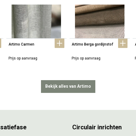
Artimo Carmen
Artimo Berga gordijnstof
Prijs op aanvraag
Prijs op aanvraag
Bekijk alles van Artimo
isatiefase
Circulair inrichten