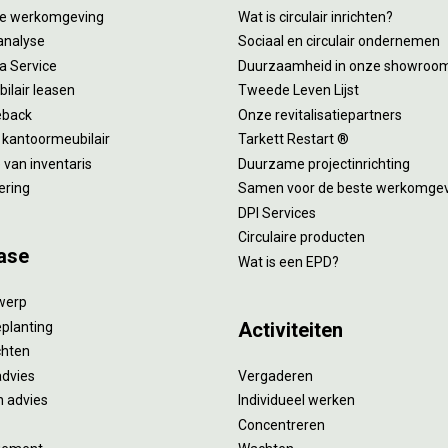
tie werkomgeving
Wat is circulair inrichten?
analyse
Sociaal en circulair ondernemen
 a Service
Duurzaamheid in onze showroo
ilair leasen
Tweede Leven Lijst
eback
Onze revitalisatiepartners
 kantoormeubilair
Tarkett Restart ®
van inventaris
Duurzame projectinrichting
ering
Samen voor de beste werkomge
DPI Services
Circulaire producten
ase
Wat is een EPD?
twerp
Activiteiten
eplanting
ichten
advies
Vergaderen
 advies
Individueel werken
Concentreren