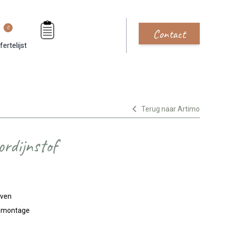
0
Contact
fertelijst
Terug naar Artimo
rdijnstof
jven
n montage