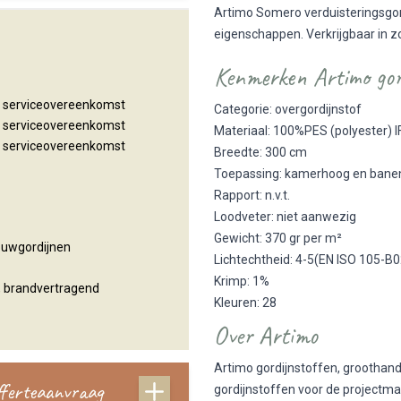
Artimo Somero verduisteringsgo
eigenschappen. Verkrijgbaar in z
Kenmerken Artimo gor
n serviceovereenkomst
Categorie: overgordijnstof
n serviceovereenkomst
Materiaal: 100%PES (polyester) I
n serviceovereenkomst
Breedte: 300 cm
Toepassing: kamerhoog en bane
Rapport: n.v.t.
Loodveter: niet aanwezig
Gewicht: 370 gr per m²
Vouwgordijnen
Lichtechtheid: 4-5(EN ISO 105-B02
Krimp: 1%
, brandvertragend
Kleuren: 28
Over Artimo
Artimo gordijnstoffen, groothande
offerteaanvraag
gordijnstoffen voor de projectma