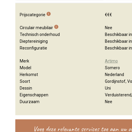
i
Prijscategorie
€€€
i
Circulair meubilair
Nee
Technisch onderhoud
Beschikbaar i
Dieptereiniging
Beschikbaar i
Reconfiguratie
Beschikbaar i
Merk
Artimo
Model
Somero
Herkomst
Nederland
Soort
Gordijnstof, 
Dessin
Uni
Eigenschappen
Verduisterend
Duurzaam
Nee
Voeg deze relevante services toe aan uw 