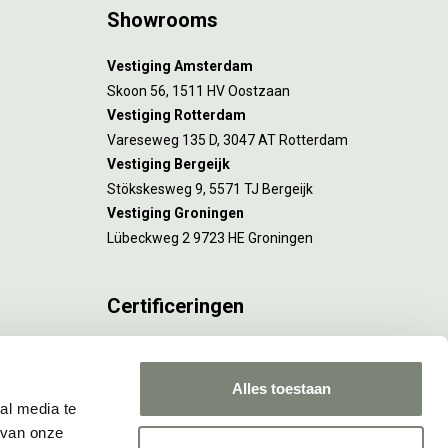
Showrooms
Vestiging Amsterdam
Skoon 56, 1511 HV Oostzaan
Vestiging Rotterdam
Vareseweg 135 D, 3047 AT Rotterdam
Vestiging Bergeijk
Stökskesweg 9, 5571 TJ Bergeijk
Vestiging Groningen
Lübeckweg 2 9723 HE Groningen
Certificeringen
FSC® C173116 geldt voor Amsterdam.
ISO 9001 en 14001 gelden voor Amsterdam,
Alles toestaan
Rotterdam en Culemborg.
al media te
 van onze