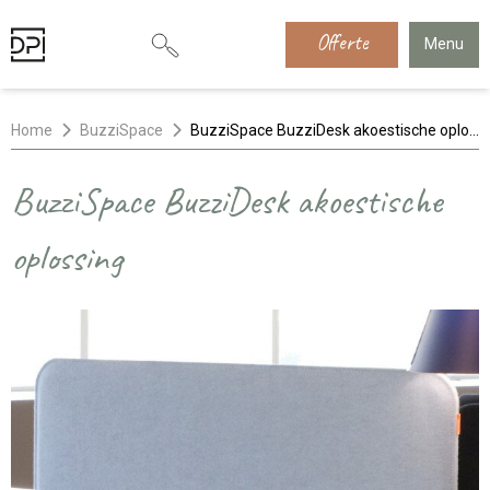
Offerte
Menu
Home
BuzziSpace
BuzziSpace BuzziDesk akoestische oplossing
BuzziSpace BuzziDesk akoestische
oplossing