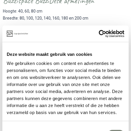
Buzzispace BuzziDesk afmetingen
Hoogte: 40, 60, 80 cm
Breedte: 80, 100, 120, 140, 160, 180 en 200 cm
Akoestische werking
De BuzziDesk is de perfecte bureauverdeler met geluid
reducerende werking. Het scherm is opgebouwd met
honingraadkern gemaakt van karton met daaroverheen 100%
Deze website maakt gebruik van cookies
gerecycled vilt gemaakt van petflessen. De honingraadkern vangt
We gebruiken cookies om content en advertenties te
de geluidsgolven op waardoor het geluid in de kamer wordt
personaliseren, om functies voor social media te bieden
gedempt. Dit zorgt niet alleen voor een prettige akoestisch op de
en om ons websiteverkeer te analyseren. Ook delen we
werkplek, het zorgt ook voor een aangename werkomgeving. Het
informatie over uw gebruik van onze site met onze
BuzziDesk bureauscherm reduceert voornamelijk midden en hoge
partners voor social media, adverteren en analyse. Deze
tonen.
partners kunnen deze gegevens combineren met andere
informatie die u aan ze heeft verstrekt of die ze hebben
verzameld op basis van uw gebruik van hun services.
Meer producten van BuzziSpace
Toestemmingsselectie