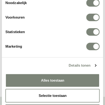
Noodzakelijk
Voorkeuren
Statistieken
BuzziSpace 
BuzziSpace 
Marketing
BuzziZepp 
BuzziBalance
Vanaf €€
Vanaf €€
akoestisch 
hangpaneel
Details tonen
Bekijk alles van BuzziSpace
Alles toestaan
Selectie toestaan