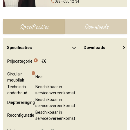
088 - 650 12 34
Specificaties
Downloads
Specificaties
Downloads
Algemene brochure
Montage instructie
i
Prijscategorie
€€
i
Circulair
Nee
meubilair
Technisch
Beschikbaar in
onderhoud
serviceovereenkomst
Beschikbaar in
Dieptereiniging
serviceovereenkomst
Beschikbaar in
Reconfiguratie
serviceovereenkomst