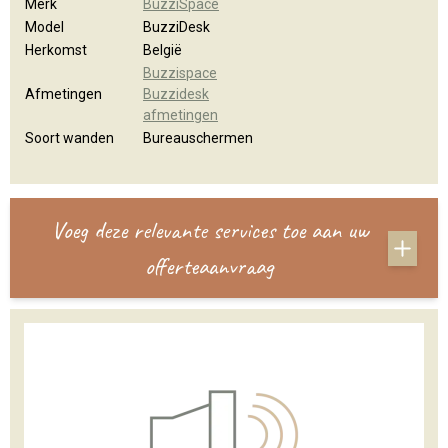
Merk
BuzziSpace
Model
BuzziDesk
Herkomst
België
Buzzispace
Afmetingen
Buzzidesk
afmetingen
Soort wanden
Bureauschermen
Voeg deze relevante services toe aan uw
offerteaanvraag