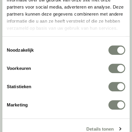
kijken we ook naar de toekomst. Naar hoe we werkomgevingen een
partners voor social media, adverteren en analyse. Deze
tweede leven kunnen geven, bijvoorbeeld. Maar ook door keer op
partners kunnen deze gegevens combineren met andere
keer actief te kijken naar de duurzaamste optie.
informatie die u aan ze heeft verstrekt of die ze hebben
verzameld op basis van uw gebruik van hun services.
Belangrijke categorieën
Toestemmingsselectie
Ergonomische bureaustoelen
Noodzakelijk
Zitsta bureaus
Duo bureaus
Projectstoffering
Voorkeuren
Akoestische oplossingen
Zitmeubilair
Statistieken
Kantoorkasten
Scheidingswanden
Stoelen
Marketing
Tafels
Verlichting
Werkplekken
Details tonen