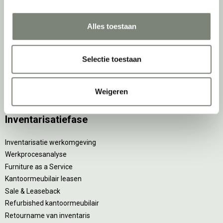
Elektrificatie
Accessoires
Alles toestaan
De
projectinrichter
Selectie toestaan
Onze experts
Nieuws
Vacatures
Weigeren
DPI teamdag
Inventarisatiefase
Inventarisatie werkomgeving
Werkprocesanalyse
Furniture as a Service
Kantoormeubilair leasen
Sale & Leaseback
Refurbished kantoormeubilair
Retourname van inventaris