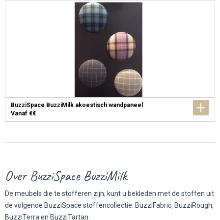
BuzziSpace BuzziMilk akoestisch wandpaneel
Vanaf €€
Over BuzziSpace BuzziMilk
De meubels die te stofferen zijn, kunt u bekleden met de stoffen uit
de volgende BuzziSpace stoffencollectie: BuzziFabric, BuzziRough,
BuzziTerra en BuzziTartan.