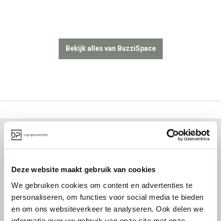
Bekijk alles van BuzziSpace
Over deprojectinrichter
Deze website maakt gebruik van cookies
Als grootste onafhankelijke projectinrichter én expert op het gebied
We gebruiken cookies om content en advertenties te
van de beste werkomgeving zetten we ons dagelijks met veel
personaliseren, om functies voor social media te bieden
passie en enthousiasme in om juist dat voor onze klanten te
en om ons websiteverkeer te analyseren. Ook delen we
realiseren: de allerbeste werkomgeving. En dat doen we niet alleen
informatie over uw gebruik van onze site met onze
met het oog op nu; dankzij ons duurzame en circulaire karakter