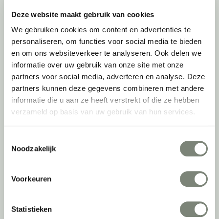
Duo bureaus
Deze website maakt gebruik van cookies
Projectstoffering
We gebruiken cookies om content en advertenties te
Akoestische oplossingen
personaliseren, om functies voor social media te bieden
Zitmeubilair
en om ons websiteverkeer te analyseren. Ook delen we
Kantoorkasten
informatie over uw gebruik van onze site met onze
Scheidingswanden
partners voor social media, adverteren en analyse. Deze
Stoelen
partners kunnen deze gegevens combineren met andere
Tafels
informatie die u aan ze heeft verstrekt of die ze hebben
Verlichting
verzameld op basis van uw gebruik van hun services.
Werkplekken
Elektrificatie
Toestemmingsselectie
Accessoires
Noodzakelijk
De
projectinrichter
Voorkeuren
Onze experts
Nieuws
Statistieken
Vacatures