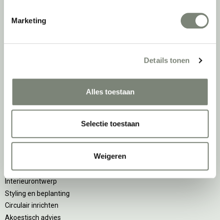
DPI teamdag
Marketing
Inventarisatiefase
Inventarisatie werkomgeving
Details tonen
Werkprocesanalyse
Furniture as a Service
Kantoormeubilair leasen
Alles toestaan
Sale & Leaseback
Refurbished kantoormeubilair
Selectie toestaan
Retourname van inventaris
Projectstoffering
Weigeren
Creatiefase
Interieurontwerp
Styling en beplanting
Circulair inrichten
Akoestisch advies