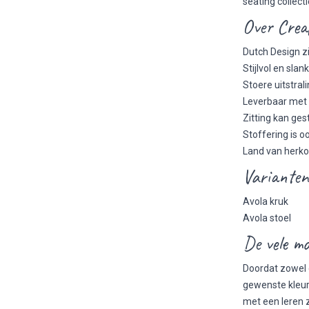
seating collect
Over Creaf
Dutch Design zi
Stijlvol en sla
Stoere uitstra
Leverbaar met z
Zitting kan ges
Stoffering is o
Land van herko
Varianten 
Avola kruk
Avola stoel
De vele mo
Doordat zowel d
gewenste kleur 
met een leren z