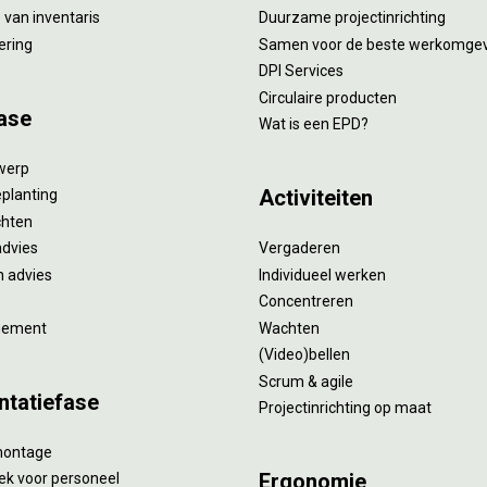
van inventaris
Duurzame projectinrichting
ering
Samen voor de beste werkomge
DPI Services
Circulaire producten
ase
Wat is een EPD?
twerp
Activiteiten
eplanting
ichten
advies
Vergaderen
 advies
Individueel werken
Concentreren
gement
Wachten
(Video)bellen
Scrum & agile
ntatiefase
Projectinrichting op maat
montage
Ergonomie
ek voor personeel