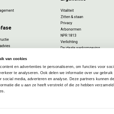
agement
Vitaliteit
Zitten & staan
Privacy
sfase
Arbonormen
NPR 1813
ructie
Verlichting
advies
De ideale werkomgeving
verlengend onderhoud
Akoestiek
he reiniging
ik van cookies
Proefstoelen
ent
ontent en advertenties te personaliseren, om functies voor soci
uizing
erkeer te analyseren. Ook delen we informatie over uw gebruik
or social media, adverteren en analyse. Deze partners kunnen 
ormatie die u aan ze heeft verstrekt of die ze hebben verzameld
es.