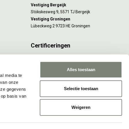
Vestiging Bergeijk
Stökskesweg 9, 5571 TJ Bergeijk
Vestiging Groningen
Lübeckweg 2 9723 HE Groningen
Certificeringen
FSC® C173116 geldt voor Amsterdam.
ISO 9001 en 14001 gelden voor Amsterdam,
Alles toestaan
Rotterdam en Culemborg.
al media te
 van onze
Selectie toestaan
deze gegevens
 op basis van
Weigeren