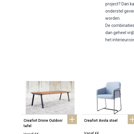
project? Dan k
onderstel geve
worden.
De combinaties 
dan geheel vrij
het interieurco
Creafort Drone Outdoor 
Creafort Avola stoel
tafel
Vanaf €€