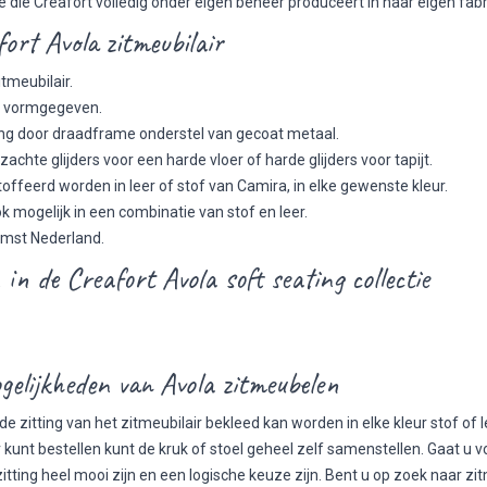
ie die Creafort volledig onder eigen beheer produceert in haar eigen fab
ort Avola zitmeubilair
tmeubilair.
nk vormgegeven.
ling door draadframe onderstel van gecoat metaal.
achte glijders voor een harde vloer of harde glijders voor tapijt.
toffeerd worden in leer of stof van Camira, in elke gewenste kleur.
ok mogelijk in een combinatie van stof en leer.
mst Nederland.
in de Creafort Avola soft seating collectie
gelijkheden van Avola zitmeubelen
e zitting van het zitmeubilair bekleed kan worden in elke kleur stof of
kunt bestellen kunt de kruk of stoel geheel zelf samenstellen. Gaat u vo
itting heel mooi zijn en een logische keuze zijn. Bent u op zoek naar zi