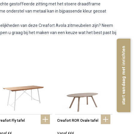
achte gestoffeerde zitting met het stoere draadframe
me onderstel van metaal kan in bijpassende kleur gecoat
mogelijkheden van deze Creafort Avola zitmeubelen zijn? Neem
lpen u graag bij het maken van een keuze wat het best past bij
start vandaag met inrichten
eafort Fly tafel
Creafort ROR Ovale tafel
Creafort 
statafel
anaf €€
Vanaf €€€