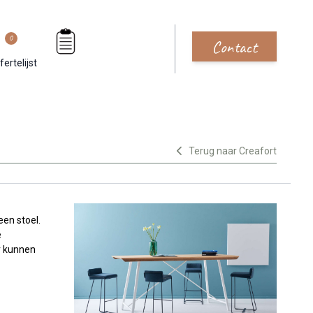
0
Contact
fertelijst
Terug naar Creafort
een stoel.
e
r kunnen