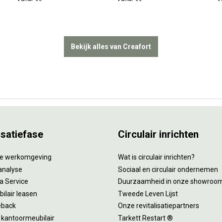
Bekijk alles van Creafort
isatiefase
Circulair inrichten
tie werkomgeving
Wat is circulair inrichten?
analyse
Sociaal en circulair ondernemen
 a Service
Duurzaamheid in onze showroo
ilair leasen
Tweede Leven Lijst
eback
Onze revitalisatiepartners
 kantoormeubilair
Tarkett Restart ®