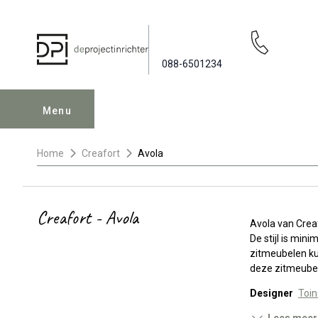
088-6501234
Menu
Home
Creafort
Avola
Creafort - Avola
Avola van Creaf
De stijl is min
zitmeubelen ku
deze zitmeubele
Designer
Toin