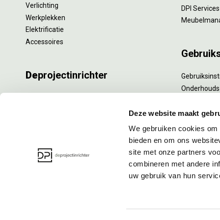
Verlichting
DPI Services
Werkplekken
Meubelman
Elektrificatie
Accessoires
Gebruik
De
projectinrichter
Gebruiksinst
Onderhouds
Onze experts
Levensduur
Nieuws
Specialistisc
Deze website maakt gebru
Vacatures
Refurbishm
We gebruiken cookies om c
DPI teamdag
Interne verh
bieden en om ons websitev
site met onze partners vo
combineren met andere inf
uw gebruik van hun servic