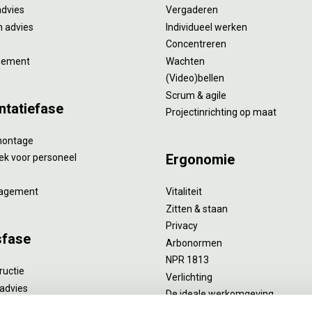
advies
Vergaderen
 advies
Individueel werken
Concentreren
gement
Wachten
(Video)bellen
Scrum & agile
ntatiefase
Projectinrichting op maat
montage
Ergonomie
ek voor personeel
agement
Vitaliteit
Zitten & staan
Privacy
sfase
Arbonormen
NPR 1813
ructie
Verlichting
advies
De ideale werkomgeving
verlengend onderhoud
Akoestiek