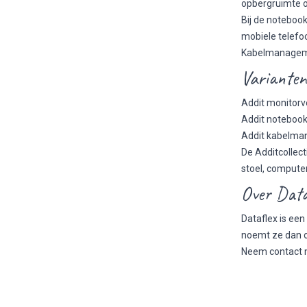
opbergruimte o
Bij de notebook
mobiele telefoo
Kabelmanagemen
Varianten
Addit monitor
Addit noteboo
Addit kabelm
De Additcollec
stoel, compute
Over Data
Dataflex is ee
noemt ze dan o
Neem contact m