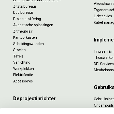
Ergonomische bureaustoelen
Akoestisch 
Zitsta bureaus
Ergonomisch
Duo bureaus
Lichtadvies
Projectstoffering
Kabelmana
Akoestische oplossingen
Zitmeubilair
Kantoorkasten
Impleme
Scheidingswanden
Stoelen
Inhuizen & 
Tafels
Thuiswerkpl
Verlichting
DPI Services
Werkplekken
Meubelman
Elektrificatie
Accessoires
Gebruik
De
projectinrichter
Gebruiksinst
Onderhouds
Onze experts
Levensduur