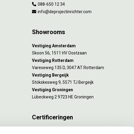
088-650 12 34
info@deprojectinrichter.com
Showrooms
Vestiging Amsterdam
Skoon 56, 1511 HV Oostzaan
Vestiging Rotterdam
Vareseweg 135 D, 3047 AT Rotterdam
Vestiging Bergeijk
Stökskesweg 9, 5571 TJ Bergeijk
Vestiging Groningen
Lübeckweg 2 9723 HE Groningen
Certificeringen
FSC® C173116 geldt voor Amsterdam.