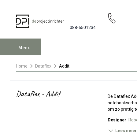
088-6501234
Menu
Home
Dataflex
Addit
Dataflex - Addit
De Dataflex Add
notebookverhog
om zo prettig 
Designer
Rob
Lees meer