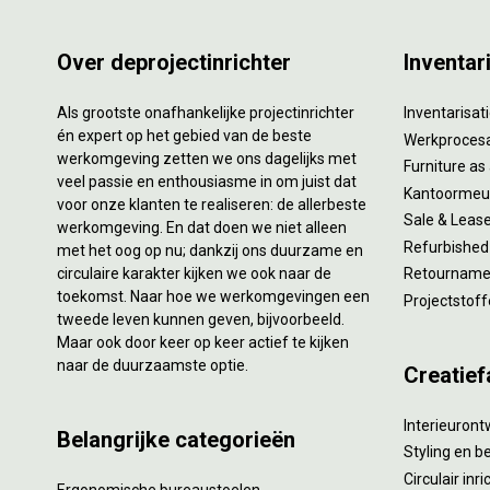
Over deprojectinrichter
Inventar
Als grootste onafhankelijke projectinrichter
Inventarisa
én expert op het gebied van de beste
Werkproces
werkomgeving zetten we ons dagelijks met
Furniture as
veel passie en enthousiasme in om juist dat
Kantoormeub
voor onze klanten te realiseren: de allerbeste
Sale & Leas
werkomgeving. En dat doen we niet alleen
Refurbished
met het oog op nu; dankzij ons duurzame en
circulaire karakter kijken we ook naar de
Retourname 
toekomst. Naar hoe we werkomgevingen een
Projectstoff
tweede leven kunnen geven, bijvoorbeeld.
Maar ook door keer op keer actief te kijken
naar de duurzaamste optie.
Creatief
Interieuron
Belangrijke categorieën
Styling en b
Circulair inr