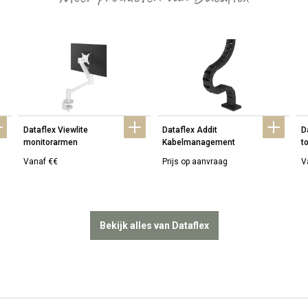
Dataflex Viewlite 
Dataflex Addit 
D
monitorarmen
Kabelmanagement
t
Vanaf €€
Prijs op aanvraag
V
Bekijk alles van Dataflex