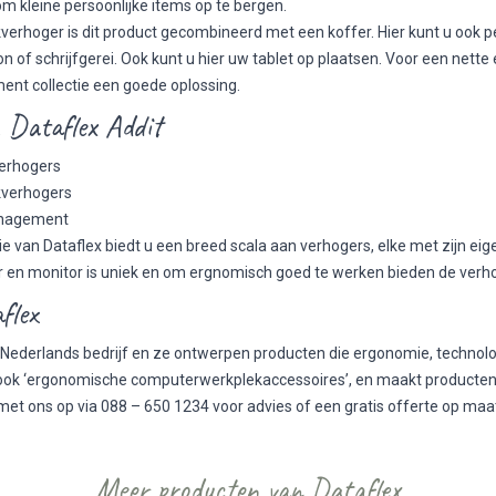
m kleine persoonlijke items op te bergen.
verhoger is dit product gecombineerd met een koffer. Hier kunt u ook per
n of schrijfgerei. Ook kunt u hier uw tablet op plaatsen. Voor een nette 
t collectie een goede oplossing.
 Dataflex Addit
verhogers
kverhogers
anagement
tie van Dataflex biedt u een breed scala aan verhogers, elke met zijn 
r en monitor is uniek en om ergnomisch goed te werken bieden de verh
flex
n Nederlands bedrijf en ze ontwerpen producten die ergonomie, technol
ok ‘ergonomische computerwerkplekaccessoires’, en maakt producten z
et ons op via 088 – 650 1234 voor advies of een gratis offerte op maat
Meer producten van Dataflex