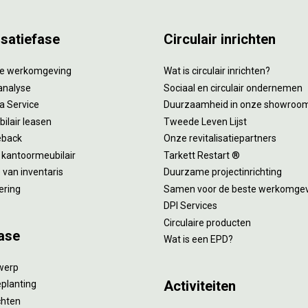
isatiefase
Circulair inrichten
tie werkomgeving
Wat is circulair inrichten?
analyse
Sociaal en circulair ondernemen
 a Service
Duurzaamheid in onze showroo
ilair leasen
Tweede Leven Lijst
eback
Onze revitalisatiepartners
 kantoormeubilair
Tarkett Restart ®
van inventaris
Duurzame projectinrichting
ering
Samen voor de beste werkomge
DPI Services
Circulaire producten
ase
Wat is een EPD?
twerp
Activiteiten
eplanting
ichten