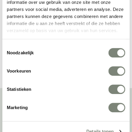
informatie over uw gebruik van onze site met onze
partners voor social media, adverteren en analyse. Deze
partners kunnen deze gegevens combineren met andere
De Ploeg Gesloten 
De Ploeg 
informatie die u aan ze heeft verstrekt of die ze hebben
gordijnen
Vlamvertragende 
verzameld op basis van uw gebruik van hun services.
Prijs op aanvraag
Prijs op aanvraag
gordijnen
Toestemmingsselectie
Noodzakelijk
Bekijk alles van De Ploeg
Voorkeuren
Statistieken
Marketing
Over deprojectinrichter
Als grootste onafhankelijke projectinrichter én expert op het gebied
van de beste werkomgeving zetten we ons dagelijks met veel
Details tonen