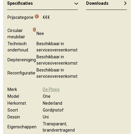
Specificaties
Downloads
i
Prijscategorie
€€€
i
Circulair
Nee
meubilair
Technisch
Beschikbaar in
onderhoud
serviceovereenkomst
Beschikbaar in
Dieptereiniging
serviceovereenkomst
Beschikbaar in
Reconfiguratie
serviceovereenkomst
Merk
De Ploeg
Model
One
Herkomst
Nederland
Soort
Gordijnstof
Dessin
Uni
Transparant,
Eigenschappen
brandvertragend