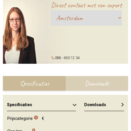
Direct contact met een expert
088 - 650 12 34
Specificaties
Downloads
Specificaties
Downloads
Kleuren en materialen
Algemene brochure
i
Prijscategorie
€
i