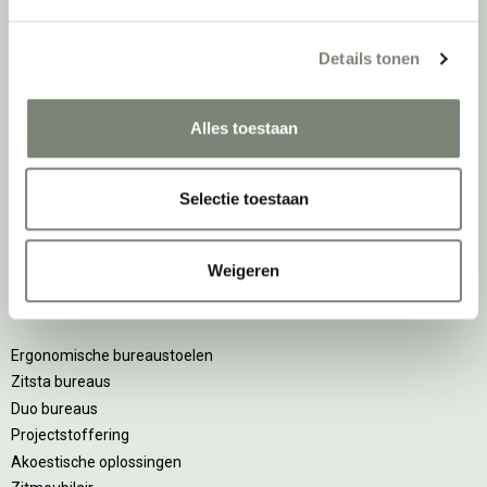
Over deprojectinrichter
Details tonen
Als grootste onafhankelijke projectinrichter én expert op het gebied
van de beste werkomgeving zetten we ons dagelijks met veel
Alles toestaan
passie en enthousiasme in om juist dat voor onze klanten te
realiseren: de allerbeste werkomgeving. En dat doen we niet alleen
met het oog op nu; dankzij ons duurzame en circulaire karakter
Selectie toestaan
kijken we ook naar de toekomst. Naar hoe we werkomgevingen een
tweede leven kunnen geven, bijvoorbeeld. Maar ook door keer op
keer actief te kijken naar de duurzaamste optie.
Weigeren
Belangrijke categorieën
Ergonomische bureaustoelen
Zitsta bureaus
Duo bureaus
Projectstoffering
Akoestische oplossingen