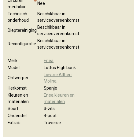
Circulair
Nee
meubilair
Technisch
Beschikbaar in
onderhoud
serviceovereenkomst
Beschikbaar in
Dieptereiniging
serviceovereenkomst
Beschikbaar in
Reconfiguratie
serviceovereenkomst
Merk
Enea
Model
Lottus High bank
Lievore Altherr
Ontwerper
Molina
Herkomst
Spanje
Kleuren en
Enea kleuren en
materialen
materialen
Soort
3-zits
Onderstel
4-poot
Extra's
Traverse