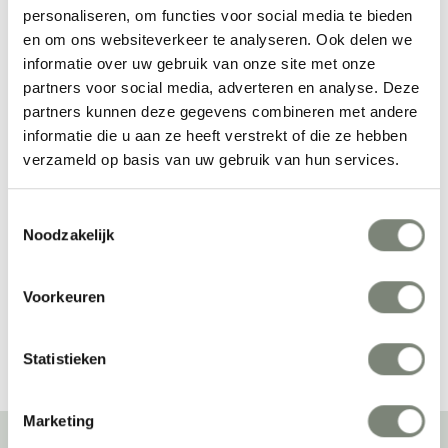
personaliseren, om functies voor social media te bieden
en om ons websiteverkeer te analyseren. Ook delen we
informatie over uw gebruik van onze site met onze
partners voor social media, adverteren en analyse. Deze
partners kunnen deze gegevens combineren met andere
informatie die u aan ze heeft verstrekt of die ze hebben
verzameld op basis van uw gebruik van hun services.
Enea Lottus 
Enea Tray stoel
Conference 
Toestemmingsselectie
Vanaf €€
Vanaf €€
vergaderstoel
Noodzakelijk
Voorkeuren
Bekijk alles van Enea
Statistieken
Marketing