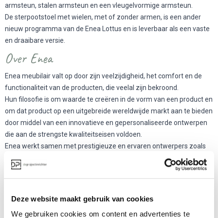
armsteun, stalen armsteun en een vleugelvormige armsteun.
De sterpootstoel met wielen, met of zonder armen, is een ander
nieuw programma van de Enea Lottus en is leverbaar als een vaste
en draaibare versie.
Over Enea
Enea meubilair valt op door zijn veelzijdigheid, het comfort en de
functionaliteit van de producten, die veelal zijn bekroond.
Hun filosofie is om waarde te creëren in de vorm van een product en
om dat product op een uitgebreide wereldwijde markt aan te bieden
door middel van een innovatieve en gepersonaliseerde ontwerpen
die aan de strengste kwaliteitseisen voldoen.
Enea werkt samen met prestigieuze en ervaren ontwerpers zoals
Josep Lluscá, Gabriel Teixidó en Lievore Alhterr Molina.
Meer producten van Enea
Deze website maakt gebruik van cookies
We gebruiken cookies om content en advertenties te