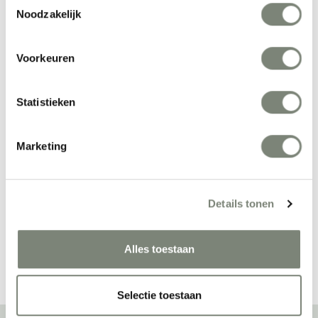
Noodzakelijk
Voorkeuren
Statistieken
Enea Lottus 
Enea Tray stoel
Marketing
Conference 
Vanaf €€
Vanaf €€
vergaderstoel
Details tonen
Bekijk alles van Enea
Alles toestaan
Selectie toestaan