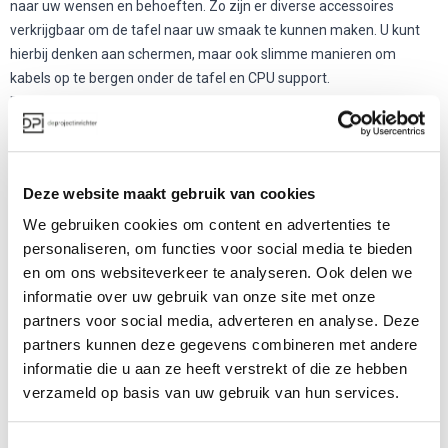
naar uw wensen en behoeften. Zo zijn er diverse accessoires
verkrijgbaar om de tafel naar uw smaak te kunnen maken. U kunt
hierbij denken aan schermen, maar ook slimme manieren om
kabels op te bergen onder de tafel en CPU support.
De tafel is verkrijgbaar in 12 kleuren en heeft 2 soorten
basismaterialen waar u uit kunt kiezen: Hout of aluminium.
Tevens is dit product eco-vriendelijk, het heeft het certificaat ISO
14006.
Deze website maakt gebruik van cookies
U kunt zelf kiezen in welk formaat u deze
modulaire tafel
wilt.
We gebruiken cookies om content en advertenties te
Meer over deze modulaire tafel van Enea
personaliseren, om functies voor social media te bieden
Bent u nieuwsgierig geworden naar dit product? Kom dan eens
en om ons websiteverkeer te analyseren. Ook delen we
langs in één van onze showrooms of neem contact met ons op via
informatie over uw gebruik van onze site met onze
088-650 12 34 of
info@deprojectinrichter.com
. Ook kunt u altijd
partners voor social media, adverteren en analyse. Deze
vrijblijvend een offerte aanvragen.
partners kunnen deze gegevens combineren met andere
informatie die u aan ze heeft verstrekt of die ze hebben
verzameld op basis van uw gebruik van hun services.
Meer producten van Enea
Toestemmingsselectie