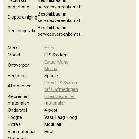
Technisch
Beschikbaar in
onderhoud
serviceovereenkomst
Beschikbaar in
Dieptereiniging
serviceovereenkomst
Beschikbaar in
Reconfiguratie
serviceovereenkomst
Merk
Enea
Model
LTS System
Estudi Manel
Ontwerper
Molina
Herkomst
Spanje
Enea LTS System
Afmetingen
tafel afmetingen
Kleuren en
Enea kleuren en
materialen
materialen
Onderstel
4-poot
Hoogte
Vast, Laag, Hoog
Extra's
Modulair
Bladmateriaal
Hout
Materiaal