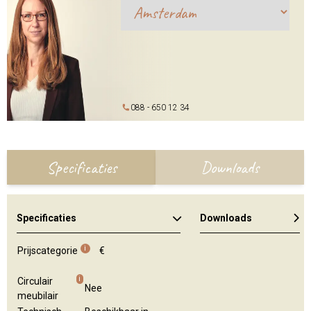
088 - 650 12 34
Specificaties
Downloads
Specificaties
Downloads
Kleuren en materialen
i
Prijscategorie
€
i
Circulair
Nee
meubilair