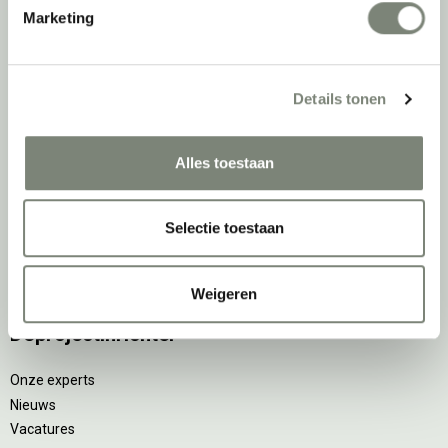
Marketing
Duo bureaus
Projectstoffering
Akoestische oplossingen
Zitmeubilair
Details tonen
Kantoorkasten
Scheidingswanden
Alles toestaan
Stoelen
Tafels
Verlichting
Selectie toestaan
Werkplekken
Elektrificatie
Accessoires
Weigeren
De
projectinrichter
Onze experts
Nieuws
Vacatures