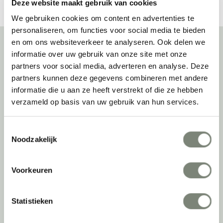
Deze website maakt gebruik van cookies
We gebruiken cookies om content en advertenties te
personaliseren, om functies voor social media te bieden
en om ons websiteverkeer te analyseren. Ook delen we
informatie over uw gebruik van onze site met onze
Over deprojectinrichter
partners voor social media, adverteren en analyse. Deze
partners kunnen deze gegevens combineren met andere
Als grootste onafhankelijke projectinrichter én expert op het gebied
informatie die u aan ze heeft verstrekt of die ze hebben
van de beste werkomgeving zetten we ons dagelijks met veel
verzameld op basis van uw gebruik van hun services.
passie en enthousiasme in om juist dat voor onze klanten te
realiseren: de allerbeste werkomgeving. En dat doen we niet alleen
Toestemmingsselectie
met het oog op nu; dankzij ons duurzame en circulaire karakter
Noodzakelijk
kijken we ook naar de toekomst. Naar hoe we werkomgevingen een
tweede leven kunnen geven, bijvoorbeeld. Maar ook door keer op
keer actief te kijken naar de duurzaamste optie.
Voorkeuren
Belangrijke categorieën
Statistieken
Ergonomische bureaustoelen
Zitsta bureaus