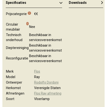
Specificaties
Downloads
Algemene brochure
i
Prijscategorie
€€
i
Circulair
Nee
meubilair
Technisch
Beschikbaar in
onderhoud
serviceovereenkomst
Beschikbaar in
Dieptereiniging
serviceovereenkomst
Beschikbaar in
Reconfiguratie
serviceovereenkomst
Merk
Flos
Model
Ray
Ontwerper
Rodolfo Dordoni
Herkomst
Verenigde Staten
Afmetingen
Flos Ray afmeting
Soort
Vloerlamp