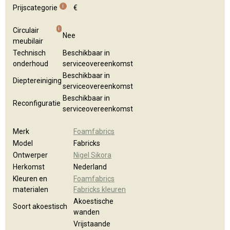
Algemene brochure
Kleuren en materialen
i
Prijscategorie
€
i
Circulair
Nee
meubilair
Technisch
Beschikbaar in
onderhoud
serviceovereenkomst
Beschikbaar in
Dieptereiniging
serviceovereenkomst
Beschikbaar in
Reconfiguratie
serviceovereenkomst
Merk
Foamfabrics
Model
Fabricks
Ontwerper
Nigel Sikora
Herkomst
Nederland
Kleuren en
Foamfabrics
materialen
Fabricks kleuren
Akoestische
Soort akoestisch
wanden
Vrijstaande