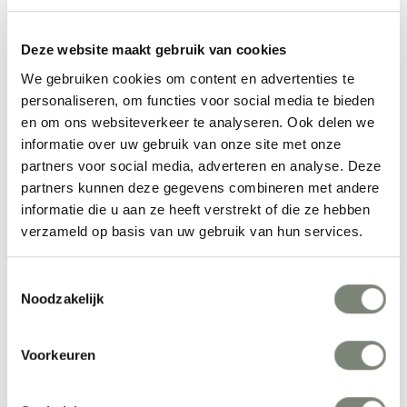
Foamfabrics is een Nederlands productiebedrijf met een bijzonder
specialisme in de industriële stoffering. Hiermee maken ze
Deze website maakt gebruik van cookies
akoestische oplossingen voor op kantoor.
We gebruiken cookies om content en advertenties te
personaliseren, om functies voor social media te bieden
Meer producten van Foamfabrics
en om ons websiteverkeer te analyseren. Ook delen we
informatie over uw gebruik van onze site met onze
partners voor social media, adverteren en analyse. Deze
partners kunnen deze gegevens combineren met andere
informatie die u aan ze heeft verstrekt of die ze hebben
verzameld op basis van uw gebruik van hun services.
Toestemmingsselectie
Noodzakelijk
Foamfabrics 
Foamfabrics 
Fabricks
Fabricks
Voorkeuren
Vanaf €
Vanaf €