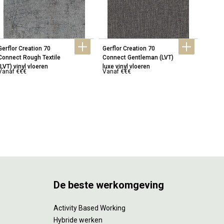
Gerflor Creation 70 
Gerflor Creation 70 
Gerflo
Connect Rough Textile 
Connect Gentleman (LVT) 
Gentle
(LVT) vinyl vloeren
luxe vinyl vloeren
Vanaf €€€
Vanaf €€€
Vanaf
De beste werkomgeving
Activity Based Working
Hybride werken