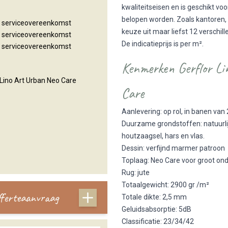
kwaliteitseisen en is geschikt v
belopen worden. Zoals kantoren, 
n serviceovereenkomst
keuze uit maar liefst 12 verschill
n serviceovereenkomst
De indicatieprijs is per m².
n serviceovereenkomst
Kenmerken Gerflor Li
Lino Art Urban Neo Care
Care
Aanlevering: op rol, in banen va
Duurzame grondstoffen: natuurlijk
houtzaagsel, hars en vlas.
Dessin: verfijnd marmer patroon
Toplaag: Neo Care voor groot o
Rug: jute
Totaalgewicht: 2900 gr /m²
offerteaanvraag
Totale dikte: 2,5 mm
Geluidsabsorptie: 5dB
Classificatie: 23/34/42