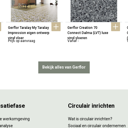
Gerflor Taralay My Taralay 
Gerflor Creation 70 
Impression eigen ontwerp 
Connect Dalma (LVT) luxe 
vinyl vloer
vinyl vloeren
Prijs op aanvraag
Vanaf -
Bekijk alles van Gerflor
isatiefase
Circulair inrichten
tie werkomgeving
Wat is circulair inrichten?
analyse
Sociaal en circulair ondernemen