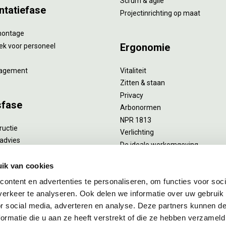
Scrum & agile
ntatiefase
Projectinrichting op maat
montage
Ergonomie
ek voor personeel
agement
Vitaliteit
Zitten & staan
Privacy
sfase
Arbonormen
NPR 1813
ructie
Verlichting
advies
De ideale werkomgeving
verlengend onderhoud
Akoestiek
he reiniging
ik van cookies
Proefstoelen
ent
ontent en advertenties te personaliseren, om functies voor soci
uizing
erkeer te analyseren. Ook delen we informatie over uw gebruik
or social media, adverteren en analyse. Deze partners kunnen 
ormatie die u aan ze heeft verstrekt of die ze hebben verzameld