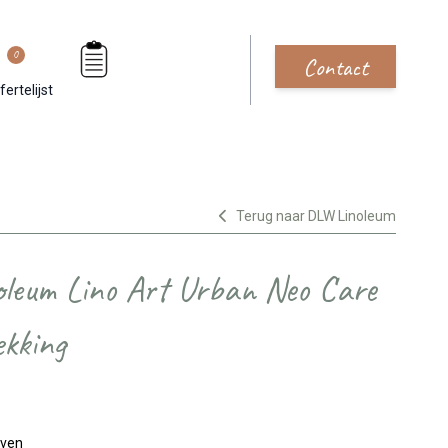
0
Contact
fertelijst
Terug naar DLW Linoleum
oleum Lino Art Urban Neo Care
ekking
jven