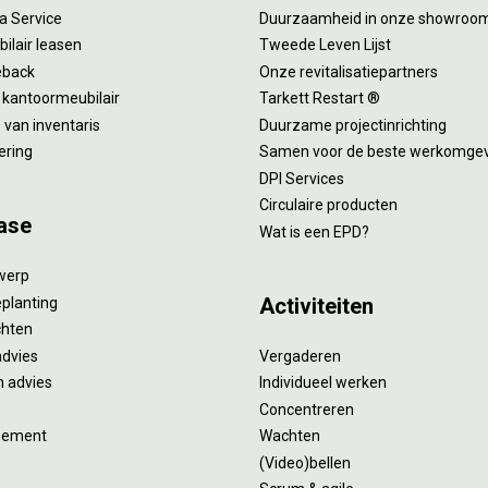
 a Service
Duurzaamheid in onze showroo
ilair leasen
Tweede Leven Lijst
eback
Onze revitalisatiepartners
 kantoormeubilair
Tarkett Restart ®
van inventaris
Duurzame projectinrichting
ering
Samen voor de beste werkomge
DPI Services
Circulaire producten
ase
Wat is een EPD?
twerp
Activiteiten
eplanting
ichten
advies
Vergaderen
 advies
Individueel werken
Concentreren
gement
Wachten
(Video)bellen