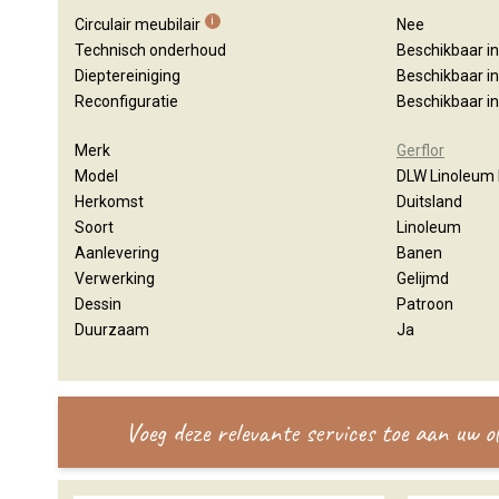
i
Circulair meubilair
Nee
Technisch onderhoud
Beschikbaar i
Dieptereiniging
Beschikbaar i
Reconfiguratie
Beschikbaar i
Merk
Gerflor
Model
DLW Linoleum 
Herkomst
Duitsland
Soort
Linoleum
Aanlevering
Banen
Verwerking
Gelijmd
Dessin
Patroon
Duurzaam
Ja
Voeg deze relevante services toe aan uw 