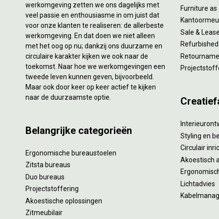
werkomgeving zetten we ons dagelijks met
Furniture as
veel passie en enthousiasme in om juist dat
Kantoormeub
voor onze klanten te realiseren: de allerbeste
Sale & Leas
werkomgeving. En dat doen we niet alleen
Refurbished
met het oog op nu; dankzij ons duurzame en
circulaire karakter kijken we ook naar de
Retourname 
toekomst. Naar hoe we werkomgevingen een
Projectstoff
tweede leven kunnen geven, bijvoorbeeld.
Maar ook door keer op keer actief te kijken
naar de duurzaamste optie.
Creatief
Interieuron
Belangrijke categorieën
Styling en b
Circulair inr
Ergonomische bureaustoelen
Akoestisch 
Zitsta bureaus
Ergonomisch
Duo bureaus
Lichtadvies
Projectstoffering
Kabelmana
Akoestische oplossingen
Zitmeubilair