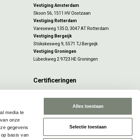
Vestiging Amsterdam
Skoon 56, 1511 HV Oostzaan
Vestiging Rotterdam
Vareseweg 135 D, 3047 AT Rotterdam
Vestiging Bergeijk
Stökskesweg 9, 5571 TJ Bergeijk
Vestiging Groningen
Lübeckweg 2 9723 HE Groningen
Certificeringen
FSC® C173116 geldt voor Amsterdam.
ISO 9001 en 14001 gelden voor Amsterdam,
Alles toestaan
Rotterdam en Culemborg.
al media te
 van onze
Selectie toestaan
deze gegevens
 op basis van