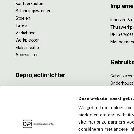
Kantoorkasten
Impleme
Scheidingswanden
Stoelen
Inhuizen & 
Tafels
Thuiswerkpl
Verlichting
DPI Services
Werkplekken
Meubelman
Elektrificatie
Accessoires
Gebruik
De
projectinrichter
Gebruiksinst
Onderhouds
Onze experts
Levensduur
Nieuws
Specialistisc
Deze website maakt gebru
Vacatures
Refurbishm
We gebruiken cookies om c
DPI teamdag
Interne verh
bieden en om ons websitev
site met onze partners vo
combineren met andere inf