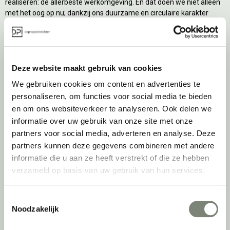
realiseren: de allerbeste werkomgeving. En dat doen we niet alleen
met het oog op nu; dankzij ons duurzame en circulaire karakter
kijken we ook naar de toekomst. Naar hoe we werkomgevingen een
tweede leven kunnen geven, bijvoorbeeld. Maar ook door keer op
keer actief te kijken naar de duurzaamste optie.
Belangrijke categorieën
Deze website maakt gebruik van cookies
We gebruiken cookies om content en advertenties te
Ergonomische bureaustoelen
personaliseren, om functies voor social media te bieden
Zitsta bureaus
en om ons websiteverkeer te analyseren. Ook delen we
Duo bureaus
informatie over uw gebruik van onze site met onze
Projectstoffering
partners voor social media, adverteren en analyse. Deze
Akoestische oplossingen
partners kunnen deze gegevens combineren met andere
Zitmeubilair
informatie die u aan ze heeft verstrekt of die ze hebben
Kantoorkasten
verzameld op basis van uw gebruik van hun services.
Scheidingswanden
Stoelen
Toestemmingsselectie
Tafels
Noodzakelijk
Verlichting