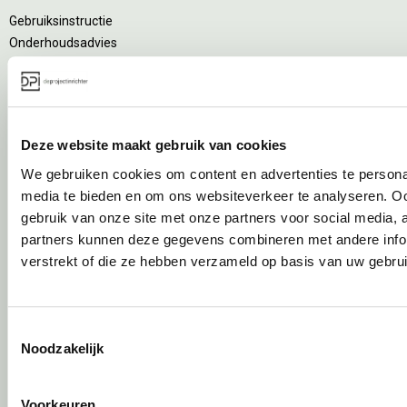
Gebruiksinstructie
Onderhoudsadvies
Levensduurverlengend onderhoud
Specialistische reiniging
Refurbishment
Interne verhuizing
Deze website maakt gebruik van cookies
Circulair inrichten
We gebruiken cookies om content en advertenties te personal
media te bieden en om ons websiteverkeer te analyseren. Oo
Wat is circulair inrichten?
gebruik van onze site met onze partners voor social media,
partners kunnen deze gegevens combineren met andere infor
Sociaal en circulair ondernemen
verstrekt of die ze hebben verzameld op basis van uw gebru
Duurzaamheid in onze showrooms
Tweede Leven Lijst
Onze revitalisatiepartners
Tarkett Restart ®
Toestemmingsselectie
Noodzakelijk
Duurzame projectinrichting
Samen voor de beste werkomgeving
DPI Services
Voorkeuren