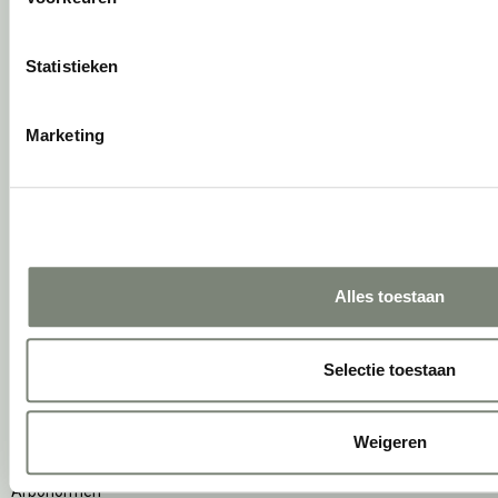
Circulaire producten
Wat is een EPD?
Statistieken
Activiteiten
Marketing
Vergaderen
Individueel werken
Concentreren
Wachten
(Video)bellen
Scrum & agile
Alles toestaan
Projectinrichting op maat
Ergonomie
Selectie toestaan
Vitaliteit
Zitten & staan
Weigeren
Privacy
Arbonormen