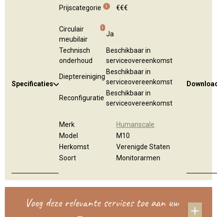
i
Prijscategorie
€€€
i
Circulair
Ja
meubilair
Technisch
Beschikbaar in
onderhoud
serviceovereenkomst
Beschikbaar in
Dieptereiniging
serviceovereenkomst
Specificaties
Downloa
Beschikbaar in
Reconfiguratie
serviceovereenkomst
Merk
Humanscale
Model
M10
Herkomst
Verenigde Staten
Soort
Monitorarmen
Voeg deze relevante services toe aan uw