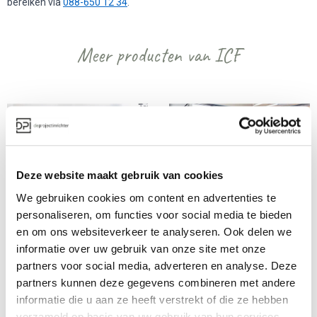
bereiken via
088-650 12 34
.
Meer producten van ICF
Deze website maakt gebruik van cookies
We gebruiken cookies om content en advertenties te
ICF Cloud 
ICF Pyla bureaustoel
personaliseren, om functies voor social media te bieden
bureaustoel
en om ons websiteverkeer te analyseren. Ook delen we
Prijs op aanvraag
Vanaf €€
informatie over uw gebruik van onze site met onze
partners voor social media, adverteren en analyse. Deze
partners kunnen deze gegevens combineren met andere
informatie die u aan ze heeft verstrekt of die ze hebben
Bekijk alles van ICF
verzameld op basis van uw gebruik van hun services.