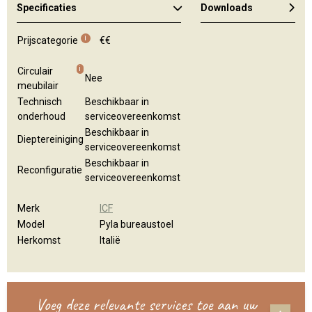
Specificaties
Downloads
i
Prijscategorie
€€
i
Circulair
Nee
meubilair
Technisch
Beschikbaar in
onderhoud
serviceovereenkomst
Beschikbaar in
Dieptereiniging
serviceovereenkomst
Beschikbaar in
Reconfiguratie
serviceovereenkomst
Merk
ICF
Model
Pyla bureaustoel
Herkomst
Italië
Voeg deze relevante services toe aan uw