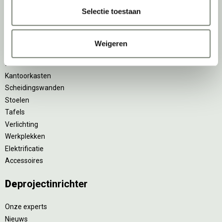
Ergonomische bureaustoelen
Selectie toestaan
Zitsta bureaus
Duo bureaus
Projectstoffering
Weigeren
Akoestische oplossingen
Zitmeubilair
Kantoorkasten
Scheidingswanden
Stoelen
Tafels
Verlichting
Werkplekken
Elektrificatie
Accessoires
De
projectinrichter
Onze experts
Nieuws