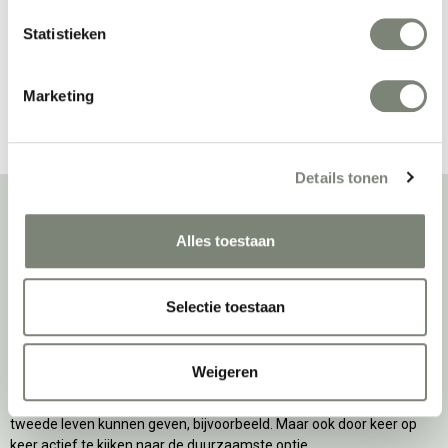
tapijttegels
Statistieken
Bekijk alles van IVC Moduleo
Marketing
Details tonen
Alles toestaan
Over deprojectinrichter
Als grootste onafhankelijke projectinrichter én expert op het gebied
Selectie toestaan
van de beste werkomgeving zetten we ons dagelijks met veel
passie en enthousiasme in om juist dat voor onze klanten te
realiseren: de allerbeste werkomgeving. En dat doen we niet alleen
Weigeren
met het oog op nu; dankzij ons duurzame en circulaire karakter
kijken we ook naar de toekomst. Naar hoe we werkomgevingen een
tweede leven kunnen geven, bijvoorbeeld. Maar ook door keer op
keer actief te kijken naar de duurzaamste optie.