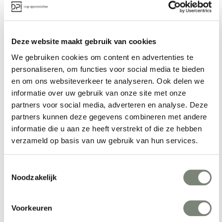
676
847
851
Deze website maakt gebruik van cookies
972
We gebruiken cookies om content en advertenties te
personaliseren, om functies voor social media te bieden
Meer producten van IVC Moduleo
en om ons websiteverkeer te analyseren. Ook delen we
informatie over uw gebruik van onze site met onze
partners voor social media, adverteren en analyse. Deze
partners kunnen deze gegevens combineren met andere
informatie die u aan ze heeft verstrekt of die ze hebben
verzameld op basis van uw gebruik van hun services.
Toestemmingsselectie
Noodzakelijk
IVC Moduleo Art 
IVC Moduleo Art 
Intervention 
Intervention Creative 
Voorkeuren
Prijs op aanvraag
Prijs op aanvraag
Expansion Point 
Spark tapijttegels