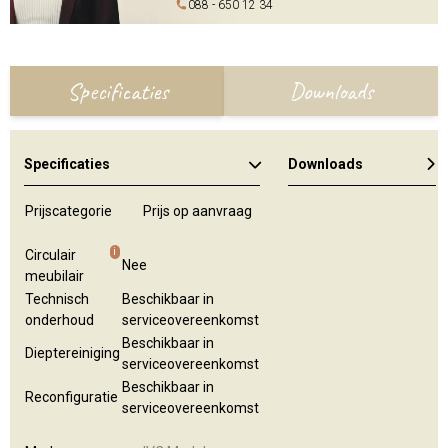
088 - 650 12 34
Specificaties
Downloads
Specificaties
Downloads
Prijscategorie
Prijs op aanvraag
i
Circulair
Nee
meubilair
Technisch
Beschikbaar in
onderhoud
serviceovereenkomst
Beschikbaar in
Dieptereiniging
serviceovereenkomst
Beschikbaar in
Reconfiguratie
serviceovereenkomst