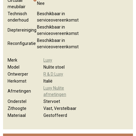
Circulair
Nee
meubilair
Technisch
Beschikbaar in
onderhoud
serviceovereenkomst
Beschikbaar in
Dieptereiniging
serviceovereenkomst
Beschikbaar in
Reconfiguratie
serviceovereenkomst
Merk
Luxy
Model
Nulite stoel
Ontwerper
R & D Luxy
Herkomst
Italië
Luxy Nulite
Afmetingen
afmetingen
Onderstel
Stervoet
Zithoogte
Vast, Verstelbaar
Materiaal
Gestoffeerd