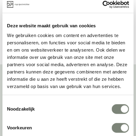
Vanaf €
Vanaf €
Deze website maakt gebruik van cookies
Bekijk alles van Luxy
We gebruiken cookies om content en advertenties te
personaliseren, om functies voor social media te bieden
en om ons websiteverkeer te analyseren. Ook delen we
informatie over uw gebruik van onze site met onze
partners voor social media, adverteren en analyse. Deze
partners kunnen deze gegevens combineren met andere
informatie die u aan ze heeft verstrekt of die ze hebben
verzameld op basis van uw gebruik van hun services.
Over deprojectinrichter
Als grootste onafhankelijke projectinrichter én expert op het gebied
Toestemmingsselectie
van de beste werkomgeving zetten we ons dagelijks met veel
Noodzakelijk
passie en enthousiasme in om juist dat voor onze klanten te
realiseren: de allerbeste werkomgeving. En dat doen we niet alleen
met het oog op nu; dankzij ons duurzame en circulaire karakter
Voorkeuren
kijken we ook naar de toekomst. Naar hoe we werkomgevingen een