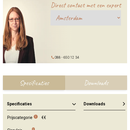
Direct contact met een expert
088 - 650 12 34
Specificaties
Downloads
Specificaties
Downloads
Algemene brochure
i
Prijscategorie
€€
i