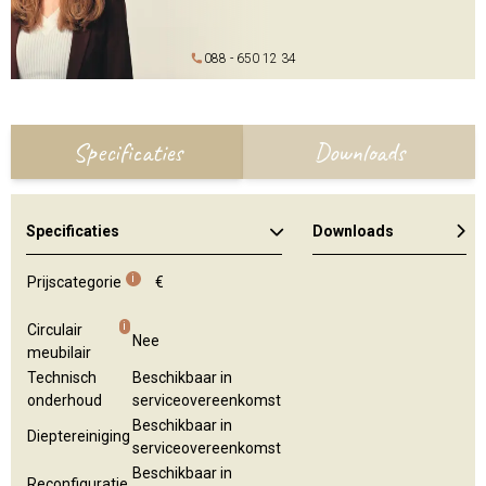
088 - 650 12 34
Specificaties
Downloads
Specificaties
Downloads
Algemene brochure
Kleuren en materialen
i
Prijscategorie
€
i
Circulair
Nee
meubilair
Technisch
Beschikbaar in
onderhoud
serviceovereenkomst
Beschikbaar in
Dieptereiniging
serviceovereenkomst
Beschikbaar in
Reconfiguratie