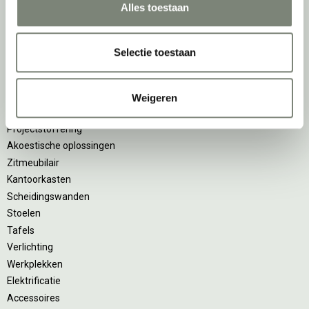
Alles toestaan
keer actief te kijken naar de duurzaamste optie.
Belangrijke categorieën
Selectie toestaan
Ergonomische bureaustoelen
Zitsta bureaus
Weigeren
Duo bureaus
Projectstoffering
Akoestische oplossingen
Zitmeubilair
Kantoorkasten
Scheidingswanden
Stoelen
Tafels
Verlichting
Werkplekken
Elektrificatie
Accessoires