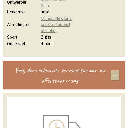
Ontwerper
Ghini
Herkomst
Italië
Moroso Newtone
Afmetingen
bank en fauteuil
afmeting
Soort
2-zits
Onderstel
4-poot
Voeg deze relevante services toe aan uw
offerteaanvraag