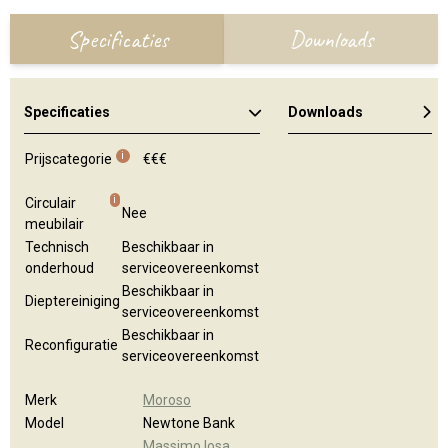
Specificaties
Downloads
Specificaties
Downloads
Algemene brochure
i
Prijscategorie
€€€
i
Circulair
Nee
meubilair
Technisch
Beschikbaar in
onderhoud
serviceovereenkomst
Beschikbaar in
Dieptereiniging
serviceovereenkomst
Beschikbaar in
Reconfiguratie
serviceovereenkomst
Merk
Moroso
Model
Newtone Bank
Massimo Iosa