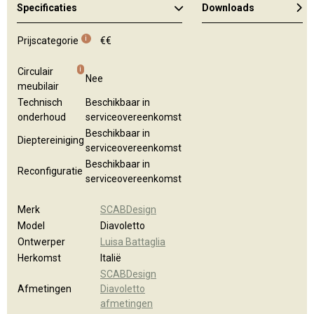
Specificaties
Downloads
Kleuren en materialen
i
Prijscategorie
€€
i
Circulair
Nee
meubilair
Technisch
Beschikbaar in
onderhoud
serviceovereenkomst
Beschikbaar in
Dieptereiniging
serviceovereenkomst
Beschikbaar in
Reconfiguratie
serviceovereenkomst
Merk
SCABDesign
Model
Diavoletto
Ontwerper
Luisa Battaglia
Herkomst
Italië
SCABDesign
Afmetingen
Diavoletto
afmetingen