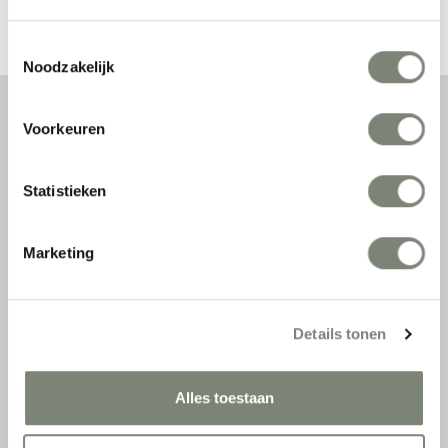
Toestemmingsselectie
Noodzakelijk
Voorkeuren
Over deprojectinrichter
Statistieken
Als grootste onafhankelijke projectinrichter én expert op het gebied
van de beste werkomgeving zetten we ons dagelijks met veel
passie en enthousiasme in om juist dat voor onze klanten te
Marketing
realiseren: de allerbeste werkomgeving. En dat doen we niet alleen
met het oog op nu; dankzij ons duurzame en circulaire karakter
kijken we ook naar de toekomst. Naar hoe we werkomgevingen een
tweede leven kunnen geven, bijvoorbeeld. Maar ook door keer op
Details tonen
keer actief te kijken naar de duurzaamste optie.
Belangrijke categorieën
Alles toestaan
Ergonomische bureaustoelen