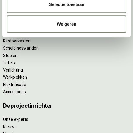
Selectie toestaan
Zitsta bureaus
Duo bureaus
Projectstoffering
Weigeren
Akoestische oplossingen
Zitmeubilair
Kantoorkasten
Scheidingswanden
Stoelen
Tafels
Verlichting
Werkplekken
Elektrificatie
Accessoires
De
projectinrichter
Onze experts
Nieuws