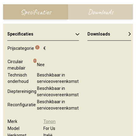
Specificaties
Downloads
Specificaties
Downloads
Kleuren en materialen
i
Prijscategorie
€
i
Circulair
Nee
meubilair
Technisch
Beschikbaar in
onderhoud
serviceovereenkomst
Beschikbaar in
Dieptereiniging
serviceovereenkomst
Beschikbaar in
Reconfiguratie
serviceovereenkomst
Merk
Tonon
Model
For Us
Herkomst
Italië