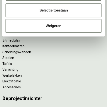
Belangrijke categorieën
Selectie toestaan
Ergonomische bureaustoelen
Zitsta bureaus
Duo bureaus
Weigeren
Projectstoffering
Akoestische oplossingen
Zitmeubilair
Kantoorkasten
Scheidingswanden
Stoelen
Tafels
Verlichting
Werkplekken
Elektrificatie
Accessoires
De
projectinrichter