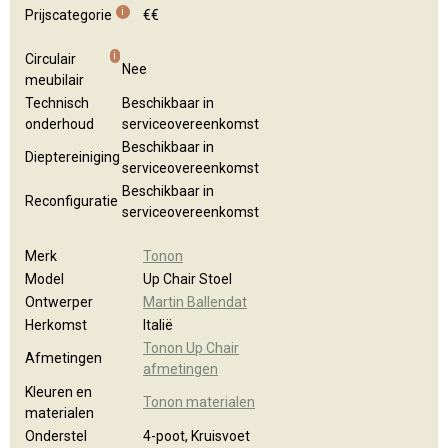
Kleuren en materialen
Algemene brochure
i
Prijscategorie
€€
i
Circulair
Nee
meubilair
Technisch
Beschikbaar in
onderhoud
serviceovereenkomst
Beschikbaar in
Dieptereiniging
serviceovereenkomst
Beschikbaar in
Reconfiguratie
serviceovereenkomst
Merk
Tonon
Model
Up Chair Stoel
Ontwerper
Martin Ballendat
Herkomst
Italië
Tonon Up Chair
Afmetingen
afmetingen
Kleuren en
Tonon materialen
materialen
Onderstel
4-poot, Kruisvoet