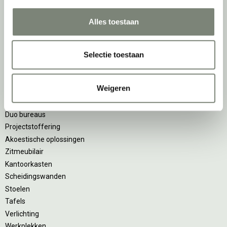
met het oog op nu; dankzij ons duurzame en circulaire karakter
kijken we ook naar de toekomst. Naar hoe we werkomgevingen een
Alles toestaan
tweede leven kunnen geven, bijvoorbeeld. Maar ook door keer op
keer actief te kijken naar de duurzaamste optie.
Selectie toestaan
Belangrijke categorieën
Weigeren
Ergonomische bureaustoelen
Zitsta bureaus
Duo bureaus
Projectstoffering
Akoestische oplossingen
Zitmeubilair
Kantoorkasten
Scheidingswanden
Stoelen
Tafels
Verlichting
Werkplekken