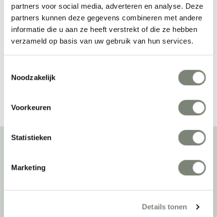
partners voor social media, adverteren en analyse. Deze
Tonon For Us Bank
Tonon Lucky
partners kunnen deze gegevens combineren met andere
informatie die u aan ze heeft verstrekt of die ze hebben
Vanaf €
Vanaf €€
verzameld op basis van uw gebruik van hun services.
Toestemmingsselectie
Noodzakelijk
Bekijk alles van Tonon
Voorkeuren
Statistieken
Over deprojectinrichter
Marketing
Als grootste onafhankelijke projectinrichter én expert op het gebied
van de beste werkomgeving zetten we ons dagelijks met veel
Details tonen
passie en enthousiasme in om juist dat voor onze klanten te
realiseren: de allerbeste werkomgeving. En dat doen we niet alleen