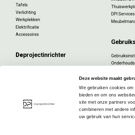
Tafels
Thuiswerkpl
Verlichting
DPI Services
Werkplekken
Meubelman
Elektrificatie
Accessoires
Gebruik
De
projectinrichter
Gebruiksinst
Onderhouds
Onze experts
Levensduur
Nieuws
Specialistisc
Deze website maakt gebru
Vacatures
Refurbishm
We gebruiken cookies om c
DPI teamdag
Interne verh
bieden en om ons websitev
site met onze partners vo
combineren met andere inf
uw gebruik van hun servic