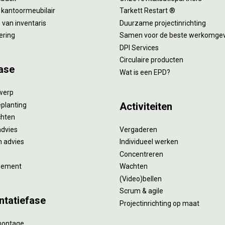
 kantoormeubilair
Tarkett Restart ®
van inventaris
Duurzame projectinrichting
ering
Samen voor de beste werkomge
DPI Services
Circulaire producten
ase
Wat is een EPD?
twerp
Activiteiten
eplanting
ichten
advies
Vergaderen
 advies
Individueel werken
Concentreren
gement
Wachten
(Video)bellen
Scrum & agile
ntatiefase
Projectinrichting op maat
montage