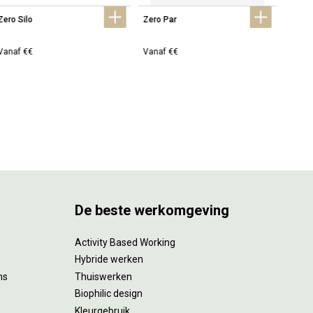
Zero Silo
Zero Par
Zero G
Vanaf €€
Vanaf €€
Vanaf
De beste werkomgeving
Activity Based Working
Hybride werken
ms
Thuiswerken
Biophilic design
Kleurgebruik