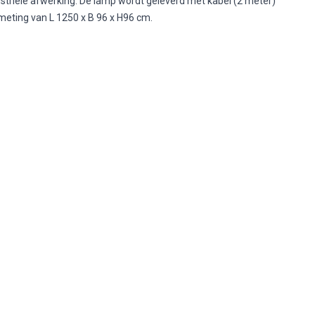
striële afwerking. De lamp wordt geleverd met kabel (2 meter)
meting van L 1250 x B 96 x H96 cm.