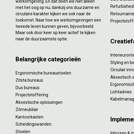
werkomgeving. En dat doen we niet alleen
Refurbished
met het oog op nu; dankzij ons duurzame en
circulaire karakter kijken we ook naar de
Retourname 
toekomst. Naar hoe we werkomgevingen een
Projectstoff
tweede leven kunnen geven, bijvoorbeeld.
Maar ook door keer op keer actief te kijken
naar de duurzaamste optie.
Creatief
Interieuron
Belangrijke categorieën
Styling en b
Circulair inr
Ergonomische bureaustoelen
Akoestisch 
Zitsta bureaus
Ergonomisch
Duo bureaus
Lichtadvies
Projectstoffering
Kabelmana
Akoestische oplossingen
Zitmeubilair
Kantoorkasten
Impleme
Scheidingswanden
Stoelen
Inhuizen & 