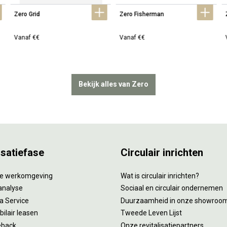
Zero Grid
Zero Fisherman
Vanaf €€
Vanaf €€
Bekijk alles van Zero
isatiefase
Circulair inrichten
tie werkomgeving
Wat is circulair inrichten?
analyse
Sociaal en circulair ondernemen
 a Service
Duurzaamheid in onze showroo
ilair leasen
Tweede Leven Lijst
eback
Onze revitalisatiepartners