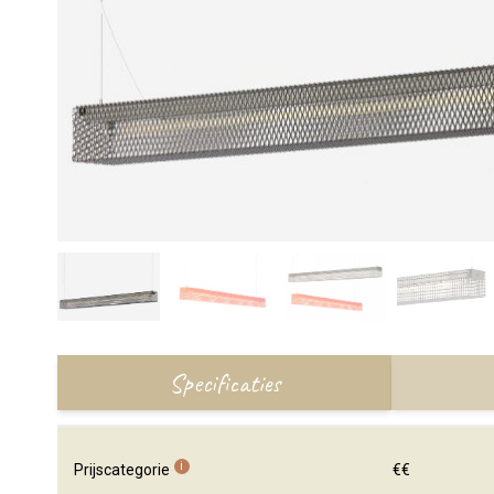
Specificaties
i
Prijscategorie
€€