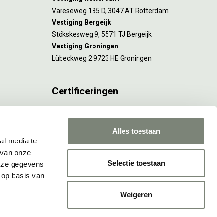
Vareseweg 135 D, 3047 AT Rotterdam
Vestiging Bergeijk
Stökskesweg 9, 5571 TJ Bergeijk
Vestiging Groningen
Lübeckweg 2 9723 HE Groningen
Certificeringen
FSC® C173116 geldt voor Amsterdam.
ISO 9001 en 14001 gelden voor Amsterdam,
Alles toestaan
Rotterdam en Culemborg.
al media te
 van onze
Selectie toestaan
deze gegevens
 op basis van
Weigeren