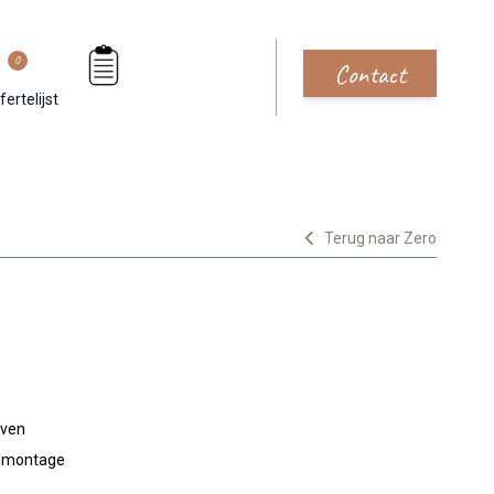
0
Contact
fertelijst
Terug naar Zero
jven
n montage