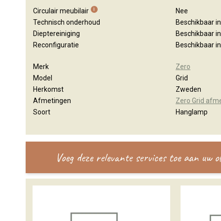
i
Circulair meubilair
Nee
Technisch onderhoud
Beschikbaar i
Dieptereiniging
Beschikbaar i
Reconfiguratie
Beschikbaar i
Merk
Zero
Model
Grid
Herkomst
Zweden
Afmetingen
Zero Grid afm
Soort
Hanglamp
Voeg deze relevante services toe aan uw 