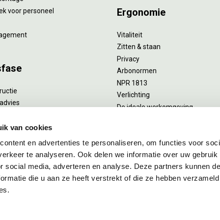
Ergonomie
ek voor personeel
agement
Vitaliteit
Zitten & staan
Privacy
sfase
Arbonormen
NPR 1813
ructie
Verlichting
advies
De ideale werkomgeving
verlengend onderhoud
Akoestiek
he reiniging
ik van cookies
Proefstoelen
ent
ontent en advertenties te personaliseren, om functies voor soci
uizing
erkeer te analyseren. Ook delen we informatie over uw gebruik
or social media, adverteren en analyse. Deze partners kunnen 
ormatie die u aan ze heeft verstrekt of die ze hebben verzameld
es.