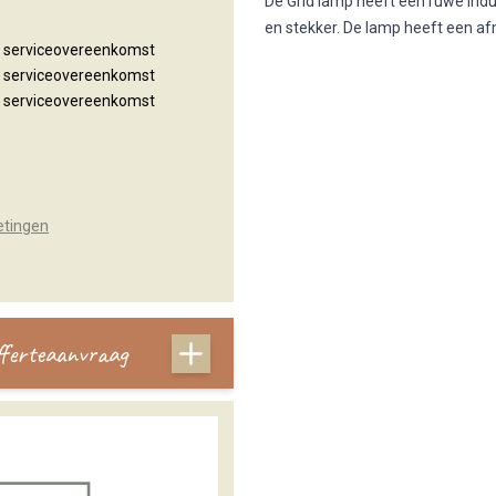
De Grid lamp heeft een ruwe indu
en stekker. De lamp heeft een af
n serviceovereenkomst
n serviceovereenkomst
n serviceovereenkomst
etingen
offerteaanvraag