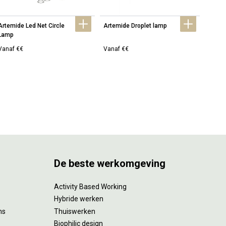
Artemide Led Net Circle 
Artemide Droplet lamp
Artemi
Lamp
lamp
Vanaf €€
Vanaf €€
Vanaf
De beste werkomgeving
Activity Based Working
Hybride werken
ms
Thuiswerken
Biophilic design