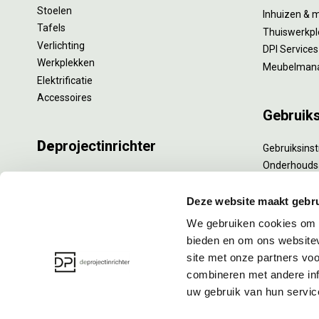
Stoelen
Inhuizen & 
Tafels
Thuiswerkpl
Verlichting
DPI Services
Werkplekken
Meubelman
Elektrificatie
Accessoires
Gebruik
De
projectinrichter
Gebruiksinst
Onderhouds
Onze experts
Levensduur
Nieuws
Specialistisc
Deze website maakt gebru
Vacatures
Refurbishm
We gebruiken cookies om c
DPI teamdag
Interne verh
bieden en om ons websitev
site met onze partners vo
combineren met andere inf
uw gebruik van hun servic