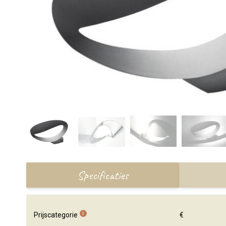
Specificaties
i
Prijscategorie
€