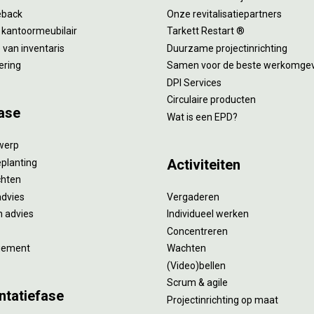
eback
Onze revitalisatiepartners
 kantoormeubilair
Tarkett Restart ®
van inventaris
Duurzame projectinrichting
ering
Samen voor de beste werkomge
DPI Services
Circulaire producten
ase
Wat is een EPD?
twerp
Activiteiten
eplanting
ichten
advies
Vergaderen
 advies
Individueel werken
Concentreren
gement
Wachten
(Video)bellen
Scrum & agile
ntatiefase
Projectinrichting op maat