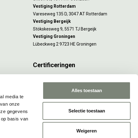
Vestiging Rotterdam
Vareseweg 135 D, 3047 AT Rotterdam
Vestiging Bergeijk
Stökskesweg 9, 5571 TJ Bergeijk
Vestiging Groningen
Lübeckweg 2 9723 HE Groningen
Certificeringen
FSC® C173116 geldt voor Amsterdam.
ISO 9001 en 14001 gelden voor Amsterdam,
Alles toestaan
Rotterdam en Culemborg.
al media te
 van onze
Selectie toestaan
deze gegevens
 op basis van
Weigeren