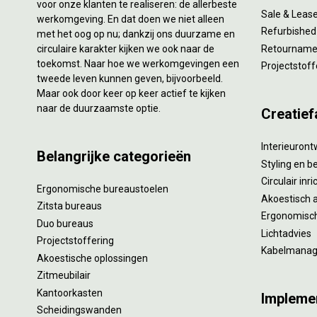
voor onze klanten te realiseren: de allerbeste
Sale & Leas
werkomgeving. En dat doen we niet alleen
Refurbished
met het oog op nu; dankzij ons duurzame en
circulaire karakter kijken we ook naar de
Retourname 
toekomst. Naar hoe we werkomgevingen een
Projectstoff
tweede leven kunnen geven, bijvoorbeeld.
Maar ook door keer op keer actief te kijken
naar de duurzaamste optie.
Creatief
Interieuron
Belangrijke categorieën
Styling en b
Circulair inr
Ergonomische bureaustoelen
Akoestisch 
Zitsta bureaus
Ergonomisch
Duo bureaus
Lichtadvies
Projectstoffering
Kabelmana
Akoestische oplossingen
Zitmeubilair
Kantoorkasten
Impleme
Scheidingswanden