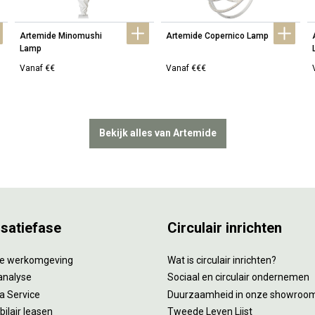
Artemide Minomushi 
Artemide Copernico Lamp
Lamp
Vanaf €€
Vanaf €€€
Bekijk alles van Artemide
isatiefase
Circulair inrichten
tie werkomgeving
Wat is circulair inrichten?
analyse
Sociaal en circulair ondernemen
 a Service
Duurzaamheid in onze showroo
ilair leasen
Tweede Leven Lijst