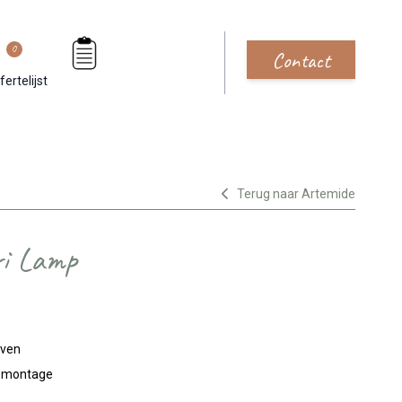
0
Contact
fertelijst
Terug naar Artemide
ri Lamp
jven
n montage