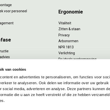
montage
Ergonomie
ek voor personeel
agement
Vitaliteit
Zitten & staan
Privacy
sfase
Arbonormen
NPR 1813
ructie
Verlichting
advies
De ideale werkomgeving
verlengend onderhoud
Akoestiek
he reiniging
ik van cookies
Proefstoelen
ent
ontent en advertenties te personaliseren, om functies voor soci
uizing
erkeer te analyseren. Ook delen we informatie over uw gebruik
or social media, adverteren en analyse. Deze partners kunnen 
ormatie die u aan ze heeft verstrekt of die ze hebben verzameld
es.