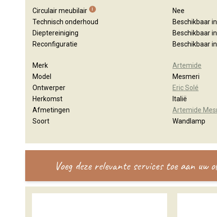
i
Circulair meubilair
Nee
Technisch onderhoud
Beschikbaar i
Dieptereiniging
Beschikbaar i
Reconfiguratie
Beschikbaar i
Merk
Artemide
Model
Mesmeri
Ontwerper
Eric Solé
Herkomst
Italië
Afmetingen
Artemide Mes
Soort
Wandlamp
Voeg deze relevante services toe aan uw 