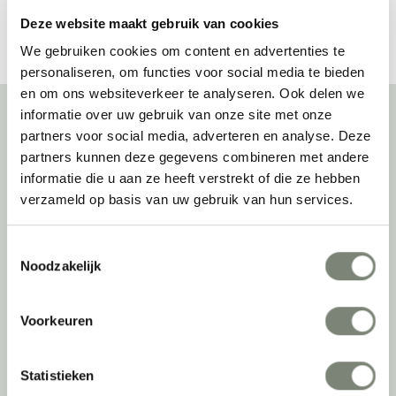
Deze website maakt gebruik van cookies
We gebruiken cookies om content en advertenties te
personaliseren, om functies voor social media te bieden
en om ons websiteverkeer te analyseren. Ook delen we
informatie over uw gebruik van onze site met onze
partners voor social media, adverteren en analyse. Deze
Over deprojectinrichter
partners kunnen deze gegevens combineren met andere
informatie die u aan ze heeft verstrekt of die ze hebben
Als grootste onafhankelijke projectinrichter én expert op het gebied
verzameld op basis van uw gebruik van hun services.
van de beste werkomgeving zetten we ons dagelijks met veel
passie en enthousiasme in om juist dat voor onze klanten te
Toestemmingsselectie
realiseren: de allerbeste werkomgeving. En dat doen we niet alleen
Noodzakelijk
met het oog op nu; dankzij ons duurzame en circulaire karakter
kijken we ook naar de toekomst. Naar hoe we werkomgevingen een
tweede leven kunnen geven, bijvoorbeeld. Maar ook door keer op
Voorkeuren
keer actief te kijken naar de duurzaamste optie.
Belangrijke categorieën
Statistieken