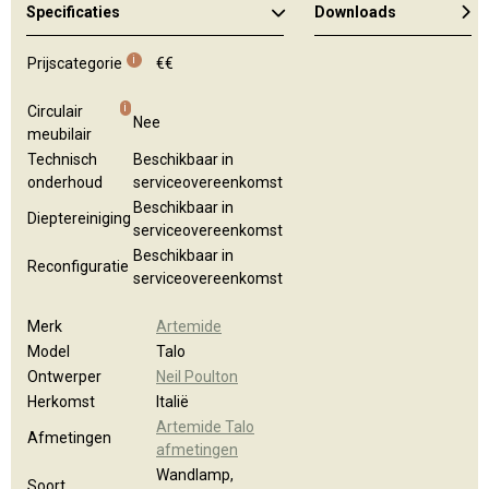
Specificaties
Downloads
Algemene brochure
i
Prijscategorie
€€
i
Circulair
Nee
meubilair
Technisch
Beschikbaar in
onderhoud
serviceovereenkomst
Beschikbaar in
Dieptereiniging
serviceovereenkomst
Beschikbaar in
Reconfiguratie
serviceovereenkomst
Merk
Artemide
Model
Talo
Ontwerper
Neil Poulton
Herkomst
Italië
Artemide Talo
Afmetingen
afmetingen
Wandlamp,
Soort