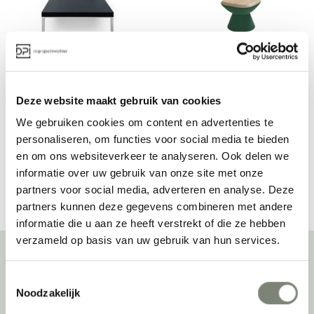
Artifort 905 T 
Artifort Pala T 
bijzettafel
bijzettafel
Prijs op aanvraag
Prijs op aanvraag
Deze website maakt gebruik van cookies
We gebruiken cookies om content en advertenties te
personaliseren, om functies voor social media te bieden
en om ons websiteverkeer te analyseren. Ook delen we
Bekijk alles van Artifort
informatie over uw gebruik van onze site met onze
partners voor social media, adverteren en analyse. Deze
partners kunnen deze gegevens combineren met andere
informatie die u aan ze heeft verstrekt of die ze hebben
verzameld op basis van uw gebruik van hun services.
Toestemmingsselectie
Over deprojectinrichter
Noodzakelijk