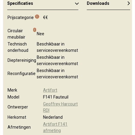
Specificaties
Downloads
Kleuren en materialen
i
Prijscategorie
€€
i
Circulair
Nee
meubilair
Technisch
Beschikbaar in
onderhoud
serviceovereenkomst
Beschikbaar in
Dieptereiniging
serviceovereenkomst
Beschikbaar in
Reconfiguratie
serviceovereenkomst
Merk
Artifort
Model
F141 Fauteuil
Geoffrey Harcourt
Ontwerper
RDI
Herkomst
Nederland
Artifort F141
Afmetingen
afmeting