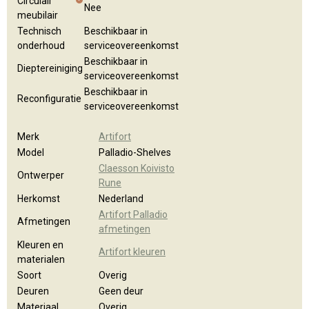
Circulair
Nee
meubilair
Technisch
Beschikbaar in
onderhoud
serviceovereenkomst
Beschikbaar in
Dieptereiniging
serviceovereenkomst
Beschikbaar in
Reconfiguratie
serviceovereenkomst
Merk
Artifort
Model
Palladio-Shelves
Claesson Koivisto
Ontwerper
Rune
Herkomst
Nederland
Artifort Palladio
Afmetingen
afmetingen
Kleuren en
Artifort kleuren
materialen
Soort
Overig
Deuren
Geen deur
Materiaal
Overig