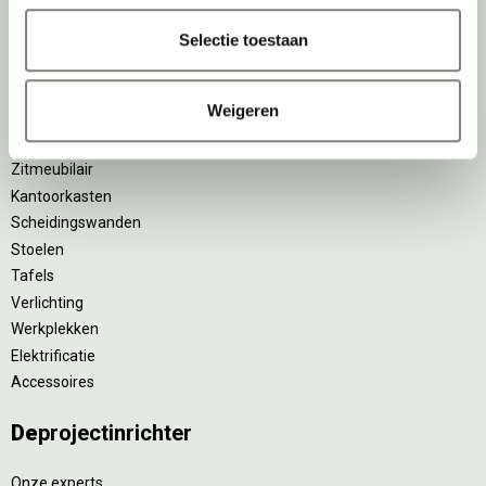
Ergonomische bureaustoelen
Selectie toestaan
Zitsta bureaus
Duo bureaus
Weigeren
Projectstoffering
Akoestische oplossingen
Zitmeubilair
Kantoorkasten
Scheidingswanden
Stoelen
Tafels
Verlichting
Werkplekken
Elektrificatie
Accessoires
De
projectinrichter
Onze experts