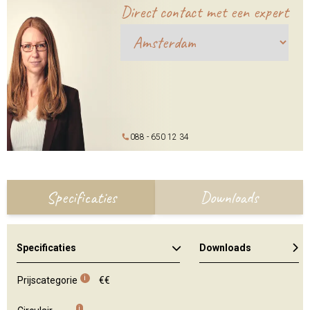
Direct contact met een expert
088 - 650 12 34
Specificaties
Downloads
Specificaties
Downloads
Algemene brochure
Algemene brochure
Kleuren en materialen
i
Prijscategorie
€€
i