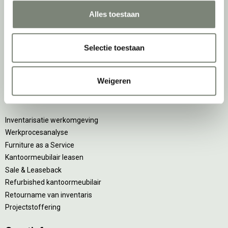
De
projectinrichter
Alles toestaan
Onze experts
Selectie toestaan
Nieuws
Vacatures
DPI teamdag
Weigeren
Inventarisatiefase
Inventarisatie werkomgeving
Werkprocesanalyse
Furniture as a Service
Kantoormeubilair leasen
Sale & Leaseback
Refurbished kantoormeubilair
Retourname van inventaris
Projectstoffering