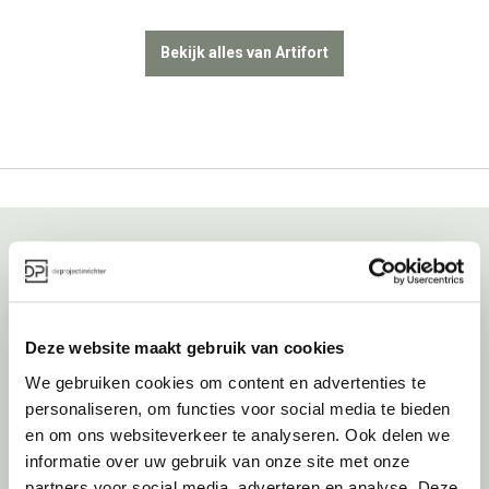
Bekijk alles van Artifort
Over deprojectinrichter
Als grootste onafhankelijke projectinrichter én expert op het gebied
Deze website maakt gebruik van cookies
van de beste werkomgeving zetten we ons dagelijks met veel
We gebruiken cookies om content en advertenties te
passie en enthousiasme in om juist dat voor onze klanten te
personaliseren, om functies voor social media te bieden
realiseren: de allerbeste werkomgeving. En dat doen we niet alleen
met het oog op nu; dankzij ons duurzame en circulaire karakter
en om ons websiteverkeer te analyseren. Ook delen we
kijken we ook naar de toekomst. Naar hoe we werkomgevingen een
informatie over uw gebruik van onze site met onze
tweede leven kunnen geven, bijvoorbeeld. Maar ook door keer op
partners voor social media, adverteren en analyse. Deze