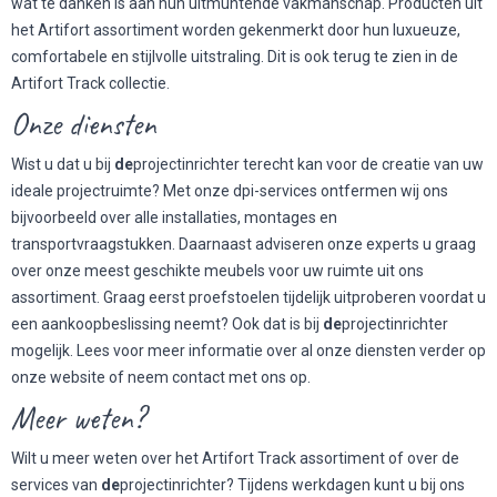
wat te danken is aan hun uitmuntende vakmanschap. Producten uit
het Artifort assortiment worden gekenmerkt door hun luxueuze,
comfortabele en stijlvolle uitstraling. Dit is ook terug te zien in de
Artifort Track collectie.
Onze diensten
Wist u dat u bij
de
projectinrichter terecht kan voor de creatie van uw
ideale projectruimte? Met onze dpi-services ontfermen wij ons
bijvoorbeeld over alle installaties, montages en
transportvraagstukken. Daarnaast adviseren onze experts u graag
over onze meest geschikte meubels voor uw ruimte uit ons
assortiment. Graag eerst proefstoelen tijdelijk uitproberen voordat u
een aankoopbeslissing neemt? Ook dat is bij
de
projectinrichter
mogelijk. Lees voor meer informatie over al onze diensten verder op
onze website of neem contact met ons op.
Meer weten?
Wilt u meer weten over het Artifort Track assortiment of over de
services van
de
projectinrichter? Tijdens werkdagen kunt u bij ons