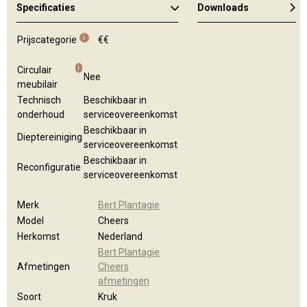
Specificaties
Downloads
Algemene brochure
i
Prijscategorie
€€
i
Circulair
Nee
meubilair
Technisch
Beschikbaar in
onderhoud
serviceovereenkomst
Beschikbaar in
Dieptereiniging
serviceovereenkomst
Beschikbaar in
Reconfiguratie
serviceovereenkomst
Merk
Bert Plantagie
Model
Cheers
Herkomst
Nederland
Bert Plantagie
Afmetingen
Cheers
afmetingen
Soort
Kruk