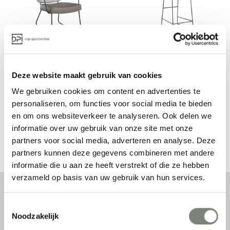
Bert Plantagie Kiko 
Bert Plantagie Kiko 
fauteuil
barkruk
Vanaf €
Vanaf €€
Deze website maakt gebruik van cookies
We gebruiken cookies om content en advertenties te
personaliseren, om functies voor social media te bieden
en om ons websiteverkeer te analyseren. Ook delen we
Bekijk alles van Bert Plantagie
informatie over uw gebruik van onze site met onze
partners voor social media, adverteren en analyse. Deze
partners kunnen deze gegevens combineren met andere
informatie die u aan ze heeft verstrekt of die ze hebben
verzameld op basis van uw gebruik van hun services.
Toestemmingsselectie
Over deprojectinrichter
Noodzakelijk