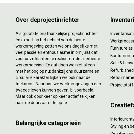
Over deprojectinrichter
Inventar
Als grootste onafhankelijke projectinrichter
Inventarisa
én expert op het gebied van de beste
Werkproces
werkomgeving zetten we ons dagelijks met
Furniture as
veel passie en enthousiasme in om juist dat
Kantoormeub
voor onze klanten te realiseren: de allerbeste
Sale & Leas
werkomgeving. En dat doen we niet alleen
Refurbished
met het oog op nu; dankzij ons duurzame en
circulaire karakter kijken we ook naar de
Retourname 
toekomst. Naar hoe we werkomgevingen een
Projectstoff
tweede leven kunnen geven, bijvoorbeeld.
Maar ook door keer op keer actief te kijken
naar de duurzaamste optie.
Creatief
Interieuron
Belangrijke categorieën
Styling en b
Circulair inr