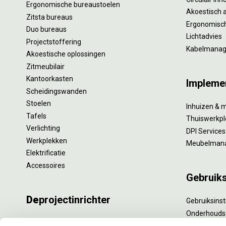
Ergonomische bureaustoelen
Akoestisch 
Zitsta bureaus
Ergonomisch
Duo bureaus
Lichtadvies
Projectstoffering
Kabelmana
Akoestische oplossingen
Zitmeubilair
Kantoorkasten
Impleme
Scheidingswanden
Stoelen
Inhuizen & 
Tafels
Thuiswerkpl
Verlichting
DPI Services
Werkplekken
Meubelman
Elektrificatie
Accessoires
Gebruik
De
projectinrichter
Gebruiksinst
Onderhouds
Onze experts
Levensduur