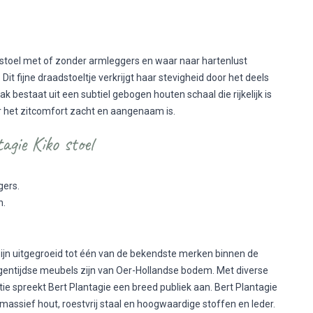
n stoel met of zonder armleggers en waar naar hartenlust
it fijne draadstoeltje verkrijgt haar stevigheid door het deels
k bestaat uit een subtiel gebogen houten schaal die rijkelijk is
or het zitcomfort zacht en aangenaam is.
gie Kiko stoel
gers.
n.
ijn uitgegroeid tot één van de bekendste merken binnen de
gentijdse meubels zijn van Oer-Hollandse bodem. Met diverse
ctie spreekt Bert Plantagie een breed publiek aan. Bert Plantagie
 massief hout, roestvrij staal en hoogwaardige stoffen en leder.