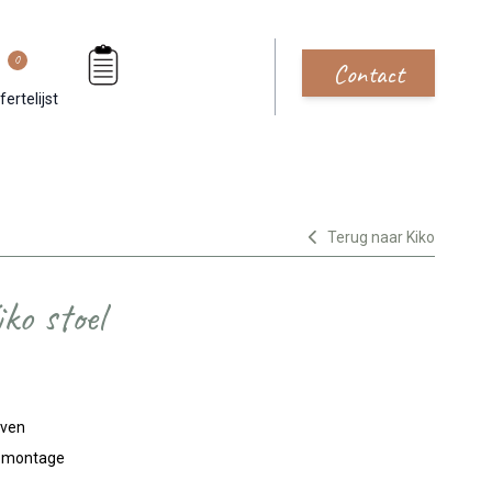
0
Contact
fertelijst
Terug naar Kiko
ko stoel
jven
n montage