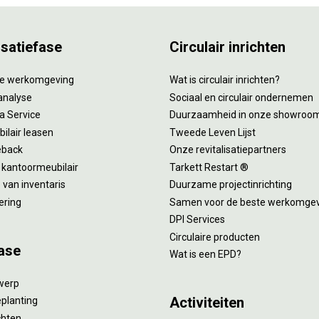
isatiefase
Circulair inrichten
tie werkomgeving
Wat is circulair inrichten?
analyse
Sociaal en circulair ondernemen
 a Service
Duurzaamheid in onze showroo
ilair leasen
Tweede Leven Lijst
eback
Onze revitalisatiepartners
 kantoormeubilair
Tarkett Restart ®
van inventaris
Duurzame projectinrichting
ering
Samen voor de beste werkomge
DPI Services
Circulaire producten
ase
Wat is een EPD?
twerp
Activiteiten
eplanting
ichten