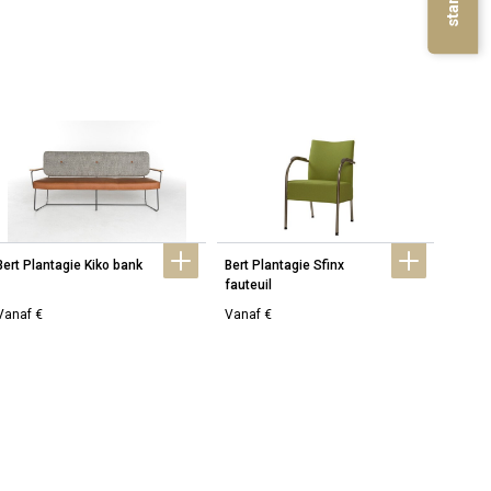
Bert Plantagie Kiko bank
Bert Plantagie Sfinx 
Bert P
fauteuil
Vanaf €
Vanaf €
Vanaf