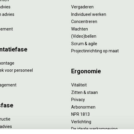
advies
Vergaderen
 advies
Individueel werken
Concentreren
gement
Wachten
(Video)bellen
Scrum & agile
ntatiefase
Projectinrichting op maat
montage
Ergonomie
ek voor personeel
agement
Vitaliteit
Zitten & staan
Privacy
sfase
Arbonormen
NPR 1813
ructie
Verlichting
advies
De ideale werkomgeving
verlengend onderhoud