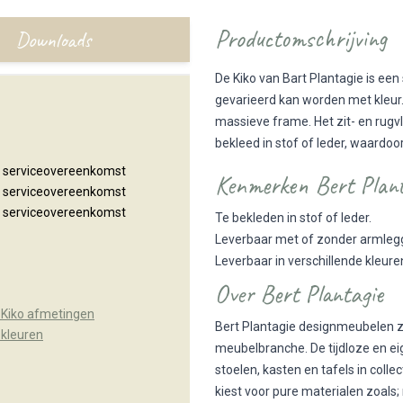
Productomschrijving
Downloads
De Kiko van Bart Plantagie is ee
gevarieerd kan worden met kleur. D
massieve frame. Het zit- en rugvla
bekleed in stof of leder, waardo
n serviceovereenkomst
Kenmerken Bert Planta
n serviceovereenkomst
n serviceovereenkomst
Te bekleden in stof of leder.
Leverbaar met of zonder armleg
Leverbaar in verschillende kleure
Over Bert Plantagie
 Kiko afmetingen
Bert Plantagie designmeubelen z
 kleuren
meubelbranche. De tijdloze en ei
stoelen, kasten en tafels in colle
kiest voor pure materialen zoals;