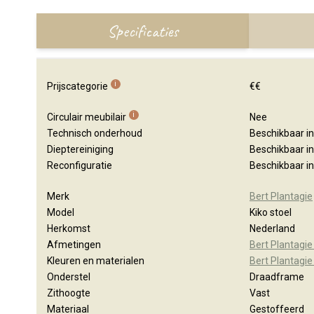
Specificaties
i
Prijscategorie
€€
i
Circulair meubilair
Nee
Technisch onderhoud
Beschikbaar i
Dieptereiniging
Beschikbaar i
Reconfiguratie
Beschikbaar i
Merk
Bert Plantagie
Model
Kiko stoel
Herkomst
Nederland
Afmetingen
Bert Plantagie
Kleuren en materialen
Bert Plantagie
Onderstel
Draadframe
Zithoogte
Vast
Materiaal
Gestoffeerd