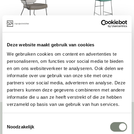
Bert Plantagie Kiko 
Bert Plantagie Kiko 
fauteuil
barkruk
Vanaf €
Vanaf €€
Deze website maakt gebruik van cookies
We gebruiken cookies om content en advertenties te
personaliseren, om functies voor social media te bieden
en om ons websiteverkeer te analyseren. Ook delen we
Bekijk alles van Bert Plantagie
informatie over uw gebruik van onze site met onze
partners voor social media, adverteren en analyse. Deze
partners kunnen deze gegevens combineren met andere
informatie die u aan ze heeft verstrekt of die ze hebben
verzameld op basis van uw gebruik van hun services.
Toestemmingsselectie
Over deprojectinrichter
Noodzakelijk