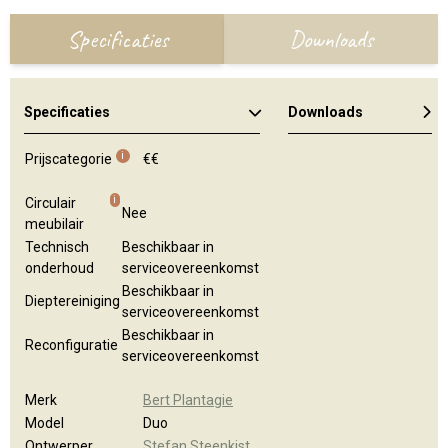
Specificaties
Downloads
Specificaties
Downloads
Algemene brochure
i
Prijscategorie
€€
i
Circulair
Nee
meubilair
Technisch
Beschikbaar in
onderhoud
serviceovereenkomst
Beschikbaar in
Dieptereiniging
serviceovereenkomst
Beschikbaar in
Reconfiguratie
serviceovereenkomst
Merk
Bert Plantagie
Model
Duo
Ontwerper
Stefan Steenkist