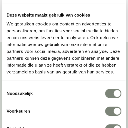
Bekijk alles van Caimi
Deze website maakt gebruik van cookies
We gebruiken cookies om content en advertenties te
personaliseren, om functies voor social media te bieden
en om ons websiteverkeer te analyseren. Ook delen we
informatie over uw gebruik van onze site met onze
partners voor social media, adverteren en analyse. Deze
partners kunnen deze gegevens combineren met andere
Over deprojectinrichter
informatie die u aan ze heeft verstrekt of die ze hebben
verzameld op basis van uw gebruik van hun services.
Als grootste onafhankelijke projectinrichter én expert op het gebied
van de beste werkomgeving zetten we ons dagelijks met veel
Toestemmingsselectie
passie en enthousiasme in om juist dat voor onze klanten te
Noodzakelijk
realiseren: de allerbeste werkomgeving. En dat doen we niet alleen
met het oog op nu; dankzij ons duurzame en circulaire karakter
kijken we ook naar de toekomst. Naar hoe we werkomgevingen een
Voorkeuren
tweede leven kunnen geven, bijvoorbeeld. Maar ook door keer op
keer actief te kijken naar de duurzaamste optie.