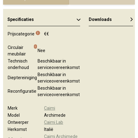
Specificaties
Downloads
Algemene brochure
i
Prijscategorie
€€
i
Circulair
Nee
meubilair
Technisch
Beschikbaar in
onderhoud
serviceovereenkomst
Beschikbaar in
Dieptereiniging
serviceovereenkomst
Beschikbaar in
Reconfiguratie
serviceovereenkomst
Merk
Caimi
Model
Archimede
Ontwerper
Caimi Lab
Herkomst
Italië
Caimi Archimede