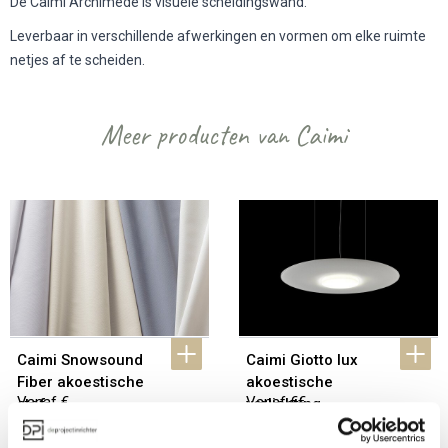
De Caimi Archimede is visuele scheidingswand.
Leverbaar in verschillende afwerkingen en vormen om elke ruimte
netjes af te scheiden.
Meer producten van Caimi
Caimi Snowsound 
Caimi Giotto lux 
Fiber akoestische 
akoestische 
Vanaf €
Vanaf €€
stof
verlichting