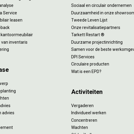
analyse
Sociaal en circulair ondernemen
 a Service
Duurzaamheid in onze showroo
ilair leasen
Tweede Leven Lijst
eback
Onze revitalisatiepartners
 kantoormeubilair
Tarkett Restart ®
van inventaris
Duurzame projectinrichting
ering
Samen voor de beste werkomge
DPI Services
Circulaire producten
ase
Wat is een EPD?
twerp
Activiteiten
eplanting
ichten
advies
Vergaderen
 advies
Individueel werken
Concentreren
gement
Wachten