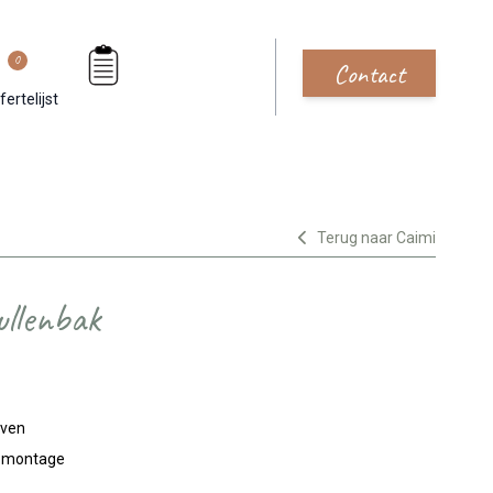
0
Contact
fertelijst
Terug naar Caimi
ullenbak
jven
n montage