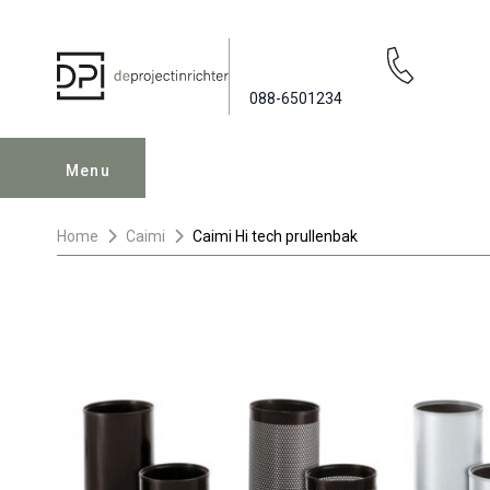
088-6501234
Menu
Home
Caimi
Caimi Hi tech prullenbak