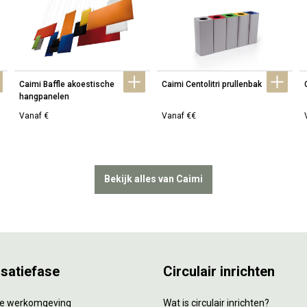
Caimi Baffle akoestische 
Caimi Centolitri prullenbak
hangpanelen
Vanaf €
Vanaf €€
Bekijk alles van Caimi
isatiefase
Circulair inrichten
tie werkomgeving
Wat is circulair inrichten?