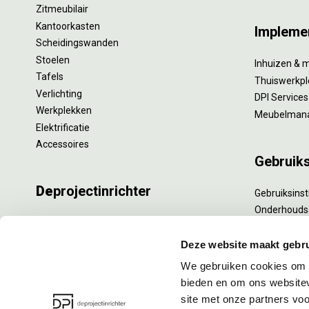
Zitmeubilair
Kantoorkasten
Impleme
Scheidingswanden
Stoelen
Inhuizen & 
Tafels
Thuiswerkpl
Verlichting
DPI Services
Werkplekken
Meubelman
Elektrificatie
Accessoires
Gebruik
De
projectinrichter
Gebruiksinst
Onderhouds
Onze experts
Levensduur
Nieuws
Specialistisc
Deze website maakt gebru
Vacatures
Refurbishm
We gebruiken cookies om c
DPI teamdag
Interne verh
bieden en om ons websitev
site met onze partners vo