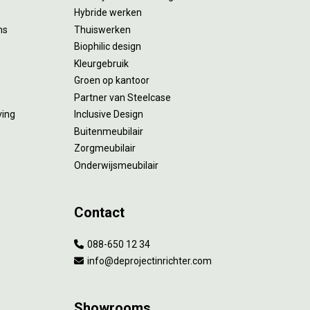
Hybride werken
ms
Thuiswerken
Biophilic design
Kleurgebruik
Groen op kantoor
Partner van Steelcase
ving
Inclusive Design
Buitenmeubilair
Zorgmeubilair
Onderwijsmeubilair
Contact
088-650 12 34
info@deprojectinrichter.com
Showrooms