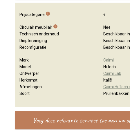
i
Prijscategorie
€
i
Circulair meubilair
Nee
Technisch onderhoud
Beschikbaar i
Dieptereiniging
Beschikbaar i
Reconfiguratie
Beschikbaar i
Merk
Caimi
Model
Hi tech
Ontwerper
Caimi Lab
Herkomst
Italië
Afmetingen
Caimi Hi Tech
Soort
Prullenbakken
Voeg deze relevante services toe aan uw 