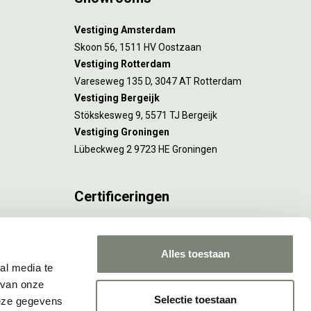
Vestiging Amsterdam
Skoon 56, 1511 HV Oostzaan
Vestiging Rotterdam
Vareseweg 135 D, 3047 AT Rotterdam
Vestiging Bergeijk
Stökskesweg 9, 5571 TJ Bergeijk
Vestiging Groningen
Lübeckweg 2 9723 HE Groningen
Certificeringen
FSC® C173116 geldt voor Amsterdam.
ISO 9001 en 14001 gelden voor Amsterdam,
Alles toestaan
Rotterdam en Culemborg.
al media te
 van onze
Selectie toestaan
deze gegevens