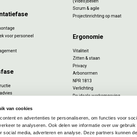
(Video)bellen
Scrum & agile
ntatiefase
Projectinrichting op maat
montage
Ergonomie
ek voor personeel
agement
Vitaliteit
Zitten & staan
Privacy
sfase
Arbonormen
NPR 1813
ructie
Verlichting
advies
De ideale werkomgeving
verlengend onderhoud
Akoestiek
he reiniging
ik van cookies
Proefstoelen
ent
ontent en advertenties te personaliseren, om functies voor soci
uizing
erkeer te analyseren. Ook delen we informatie over uw gebruik
or social media, adverteren en analyse. Deze partners kunnen 