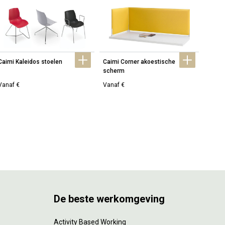
Caimi Kaleidos stoelen
Caimi Corner akoestische 
Caimi 
scherm
verlic
Vanaf €
Vanaf €
Vanaf
De beste werkomgeving
Activity Based Working