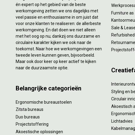
én expert op het gebied van de beste
Werkproces
werkomgeving zetten we ons dagelijks met
Furniture as
veel passie en enthousiasme in om juist dat
Kantoormeub
voor onze klanten te realiseren: de allerbeste
Sale & Leas
werkomgeving. En dat doen we niet alleen
Refurbished
met het oog op nu; dankzij ons duurzame en
circulaire karakter kijken we ook naar de
Retourname 
toekomst. Naar hoe we werkomgevingen een
Projectstoff
tweede leven kunnen geven, bijvoorbeeld.
Maar ook door keer op keer actief te kijken
naar de duurzaamste optie.
Creatief
Interieuron
Belangrijke categorieën
Styling en b
Circulair inr
Ergonomische bureaustoelen
Akoestisch 
Zitsta bureaus
Ergonomisch
Duo bureaus
Lichtadvies
Projectstoffering
Kabelmana
Akoestische oplossingen