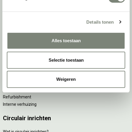
Implementatiefase
Inhuizen & montage
Details tonen
Thuiswerkplek voor personeel
DPI Services
Alles toestaan
Meubelmanagement
Gebruiksfase
Selectie toestaan
Gebruiksinstructie
Onderhoudsadvies
Weigeren
Levensduurverlengend onderhoud
Specialistische reiniging
Refurbishment
Interne verhuizing
Circulair inrichten
Wat is circulair inrichten?