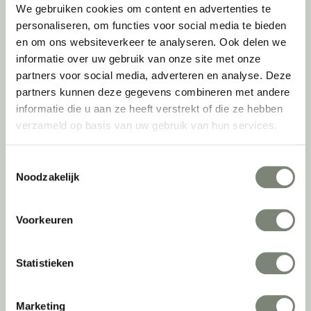
Inventarisatie werkomgeving
We gebruiken cookies om content en advertenties te
Werkprocesanalyse
personaliseren, om functies voor social media te bieden
Furniture as a Service
en om ons websiteverkeer te analyseren. Ook delen we
Kantoormeubilair leasen
informatie over uw gebruik van onze site met onze
Sale & Leaseback
partners voor social media, adverteren en analyse. Deze
Refurbished kantoormeubilair
partners kunnen deze gegevens combineren met andere
Retourname van inventaris
informatie die u aan ze heeft verstrekt of die ze hebben
Projectstoffering
verzameld op basis van uw gebruik van hun services.
Creatiefase
Toestemmingsselectie
Noodzakelijk
Interieurontwerp
Styling en beplanting
Voorkeuren
Circulair inrichten
Akoestisch advies
Ergonomisch advies
Statistieken
Lichtadvies
Kabelmanagement
Marketing