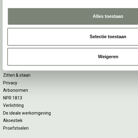
Individueel werken
Concentreren
Alles toestaan
Wachten
(Video)bellen
Scrum & agile
Selectie toestaan
Projectinrichting op maat
Ergonomie
Weigeren
Vitaliteit
Zitten & staan
Privacy
Arbonormen
NPR 1813
Verlichting
De ideale werkomgeving
Akoestiek
Proefstoelen