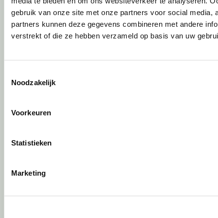
media te bieden en om ons websiteverkeer te analyseren. Oo
gebruik van onze site met onze partners voor social media,
Circulair inrichten
partners kunnen deze gegevens combineren met andere infor
verstrekt of die ze hebben verzameld op basis van uw gebru
Wat is circulair inrichten?
Sociaal en circulair ondernemen
Duurzaamheid in onze showrooms
Toestemmingsselectie
Tweede Leven Lijst
Noodzakelijk
Onze revitalisatiepartners
Tarkett Restart ®
Voorkeuren
Duurzame projectinrichting
Samen voor de beste werkomgeving
DPI Services
Statistieken
Circulaire producten
Wat is een EPD?
Marketing
Activiteiten
Vergaderen