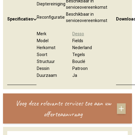
Beschikbaar in
Dieptereiniging
serviceovereenkomst
Beschikbaar in
Reconfiguratie
Specificaties
Downloa
serviceovereenkomst
Merk
Desso
Model
Fields
Herkomst
Nederland
Soort
Tegels
Structuur
Bouclé
Dessin
Patroon
Duurzaam
Ja
Voeg deze relevante services toe aan uw
offerteaanvraag