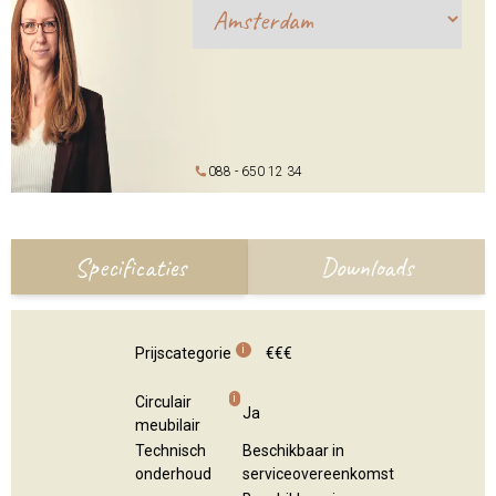
088 - 650 12 34
Specificaties
Downloads
i
Prijscategorie
€€€
i
Circulair
Ja
meubilair
Technisch
Beschikbaar in
onderhoud
serviceovereenkomst