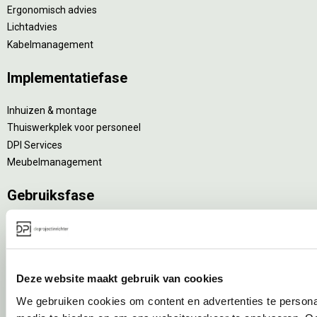
Ergonomisch advies
Lichtadvies
Kabelmanagement
Implementatiefase
Inhuizen & montage
Thuiswerkplek voor personeel
DPI Services
Meubelmanagement
Gebruiksfase
Gebruiksinstructie
Onderhoudsadvies
Levensduurverlengend onderhoud
Deze website maakt gebruik van cookies
Specialistische reiniging
Refurbishment
We gebruiken cookies om content en advertenties te personal
Interne verhuizing