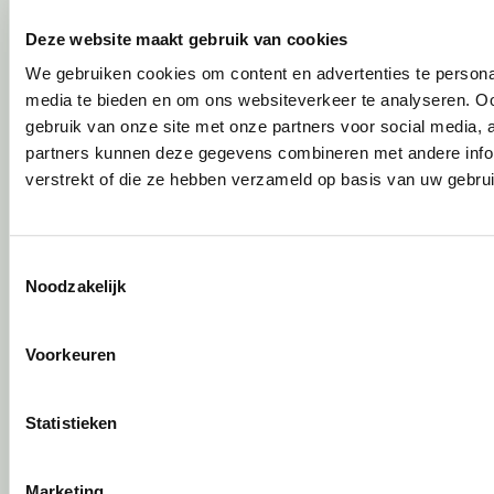
Circulair inrichten
Deze website maakt gebruik van cookies
We gebruiken cookies om content en advertenties te personal
Wat is circulair inrichten?
media te bieden en om ons websiteverkeer te analyseren. Oo
Sociaal en circulair ondernemen
gebruik van onze site met onze partners voor social media,
Duurzaamheid in onze showrooms
partners kunnen deze gegevens combineren met andere infor
Tweede Leven Lijst
verstrekt of die ze hebben verzameld op basis van uw gebru
Onze revitalisatiepartners
Tarkett Restart ®
Duurzame projectinrichting
Toestemmingsselectie
Samen voor de beste werkomgeving
Noodzakelijk
DPI Services
Circulaire producten
Voorkeuren
Wat is een EPD?
Activiteiten
Statistieken
Vergaderen
Individueel werken
Marketing