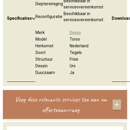
Beschikbaar in
Dieptereiniging
serviceovereenkomst
Beschikbaar in
Reconfiguratie
Specificaties
Downloa
serviceovereenkomst
Merk
Desso
Model
Torso
Herkomst
Nederland
Soort
Tegels
Structuur
Frise
Dessin
Uni
Duurzaam
Ja
Voeg deze relevante services toe aan uw
offerteaanvraag