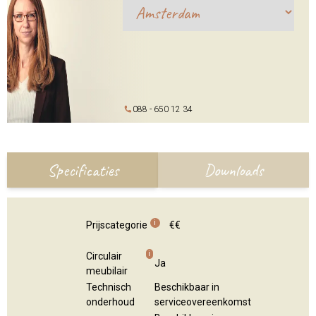
088 - 650 12 34
Specificaties
Downloads
i
Prijscategorie
€€
i
Circulair
Ja
meubilair
Technisch
Beschikbaar in
onderhoud
serviceovereenkomst