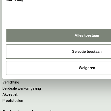
Concentreren
Wachten
(Video)bellen
Scrum & agile
Projectinrichting op maat
Alles toestaan
Ergonomie
Selectie toestaan
Vitaliteit
Zitten & staan
Privacy
Weigeren
Arbonormen
NPR 1813
Verlichting
De ideale werkomgeving
Akoestiek
Proefstoelen