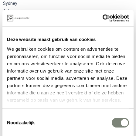
Sydney
Tokio
Bangkok
Amsterdam
Praag
Deze website maakt gebruik van cookies
Parijs
We gebruiken cookies om content en advertenties te
personaliseren, om functies voor social media te bieden
Meer producten van Fermob
en om ons websiteverkeer te analyseren. Ook delen we
informatie over uw gebruik van onze site met onze
partners voor social media, adverteren en analyse. Deze
partners kunnen deze gegevens combineren met andere
informatie die u aan ze heeft verstrekt of die ze hebben
verzameld op basis van uw gebruik van hun services.
Toestemmingsselectie
Noodzakelijk
Fermob Bistro kruk