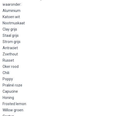
waaronder:
Aluminium
Katoen wit
Nootmuskaat
Clay grijs
Staal grijs
Strom grijs
Antraciet
Zoethout
Russet
Oker rood
Chili
Poppy
Praliné roze
Capucine
Honing
Frosted lemon
Willow groen