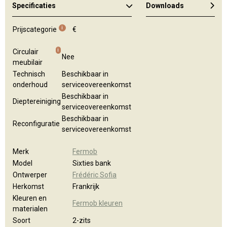
Specificaties
Downloads
Algemene brochure
Kleuren en materialen
i
Prijscategorie
€
i
Circulair
Nee
meubilair
Technisch
Beschikbaar in
onderhoud
serviceovereenkomst
Beschikbaar in
Dieptereiniging
serviceovereenkomst
Beschikbaar in
Reconfiguratie
serviceovereenkomst
Merk
Fermob
Model
Sixties bank
Ontwerper
Frédéric Sofia
Herkomst
Frankrijk
Kleuren en
Fermob kleuren
materialen
Soort
2-zits