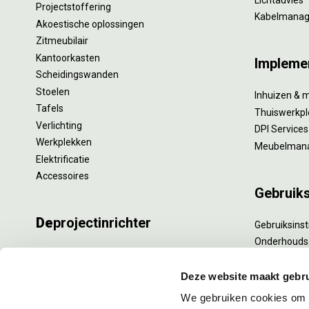
Projectstoffering
Kabelmana
Akoestische oplossingen
Zitmeubilair
Kantoorkasten
Impleme
Scheidingswanden
Stoelen
Inhuizen & 
Tafels
Thuiswerkpl
Verlichting
DPI Services
Werkplekken
Meubelman
Elektrificatie
Accessoires
Gebruik
De
projectinrichter
Gebruiksinst
Onderhouds
Onze experts
Levensduur
Nieuws
Specialistisc
Deze website maakt gebru
Vacatures
Refurbishm
We gebruiken cookies om c
DPI teamdag