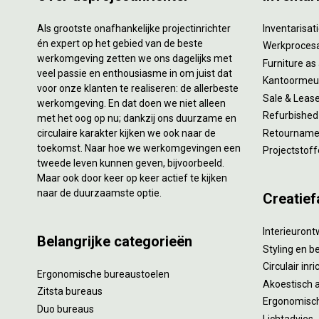
Als grootste onafhankelijke projectinrichter
Inventarisa
én expert op het gebied van de beste
Werkproces
werkomgeving zetten we ons dagelijks met
Furniture as
veel passie en enthousiasme in om juist dat
Kantoormeub
voor onze klanten te realiseren: de allerbeste
Sale & Leas
werkomgeving. En dat doen we niet alleen
Refurbished
met het oog op nu; dankzij ons duurzame en
circulaire karakter kijken we ook naar de
Retourname 
toekomst. Naar hoe we werkomgevingen een
Projectstoff
tweede leven kunnen geven, bijvoorbeeld.
Maar ook door keer op keer actief te kijken
naar de duurzaamste optie.
Creatief
Interieuron
Belangrijke categorieën
Styling en b
Circulair inr
Ergonomische bureaustoelen
Akoestisch 
Zitsta bureaus
Ergonomisch
Duo bureaus
Lichtadvies