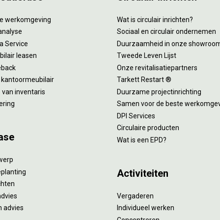
tie werkomgeving
Wat is circulair inrichten?
analyse
Sociaal en circulair ondernemen
 a Service
Duurzaamheid in onze showroo
ilair leasen
Tweede Leven Lijst
eback
Onze revitalisatiepartners
 kantoormeubilair
Tarkett Restart ®
van inventaris
Duurzame projectinrichting
ering
Samen voor de beste werkomge
DPI Services
Circulaire producten
ase
Wat is een EPD?
twerp
Activiteiten
eplanting
ichten
advies
Vergaderen
 advies
Individueel werken
Concentreren