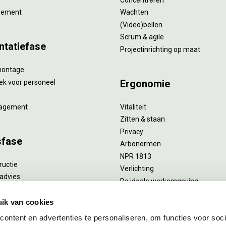
gement
Wachten
(Video)bellen
Scrum & agile
ntatiefase
Projectinrichting op maat
montage
Ergonomie
ek voor personeel
agement
Vitaliteit
Zitten & staan
Privacy
sfase
Arbonormen
NPR 1813
ructie
Verlichting
advies
De ideale werkomgeving
verlengend onderhoud
Akoestiek
he reiniging
ik van cookies
Proefstoelen
ent
ontent en advertenties te personaliseren, om functies voor soci