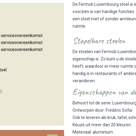
De Fermob Luxembourg stoel is een
voorzien is van handige functies. 
een stoel met of zonder armleuni
ruimte.
n serviceovereenkomst
Stapelbare stoelen
n serviceovereenkomst
n serviceovereenkomst
De stoelen van Fermob Luxembour
eigenschap is. Zo kunt u de stoe
heeft, waardoor er meer ruimte o
toel
handig is in restaurants of ander
veranderen.
Eigenschappen van de
n
Behoort tot de serie: Luxembour
Ontworpen door: Frédéric Sofia
Ook te leveren als kruk, tafel, s
Keuze uit meer dan 20 kleuren
Materiaal: aluminium