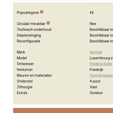
i
Prijscategorie
€€
i
Circulair meubilair
Nee
Technisch onderhoud
Beschikbaar i
Dieptereiniging
Beschikbaar i
Reconfiguratie
Beschikbaar i
Merk
Fermob
Model
Luxembourg s
Ontwerper
Frédéric Sofia
Herkomst
Frankrijk
Kleuren en materialen
Fermob kleure
Onderstel
4-poot
Zithoogte
Vast
Extra's
Outdoor