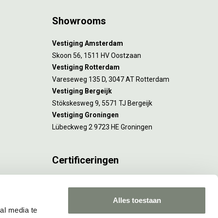
Showrooms
Vestiging Amsterdam
Skoon 56, 1511 HV Oostzaan
Vestiging Rotterdam
Vareseweg 135 D, 3047 AT Rotterdam
Vestiging Bergeijk
Stökskesweg 9, 5571 TJ Bergeijk
Vestiging Groningen
Lübeckweg 2 9723 HE Groningen
Certificeringen
FSC® C173116 geldt voor Amsterdam.
ISO 9001 en 14001 gelden voor Amsterdam,
Alles toestaan
Rotterdam en Culemborg.
al media te