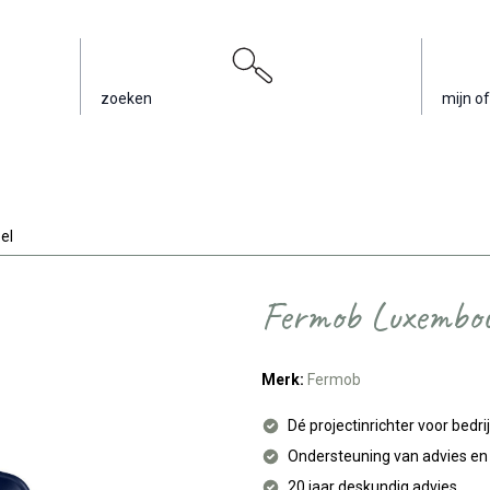
zoeken
mijn of
el
Fermob Luxembou
Merk:
Fermob
Dé projectinrichter voor bedri
Ondersteuning van advies e
20 jaar deskundig advies