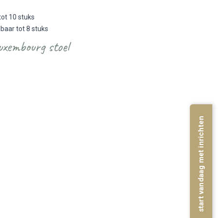
tot 10 stuks
lbaar tot 8 stuks
uxembourg stoel
start vandaag met inrichten