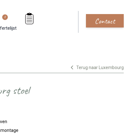
0
Contact
fertelijst
Terug naar Luxembourg
rg stoel
jven
n montage