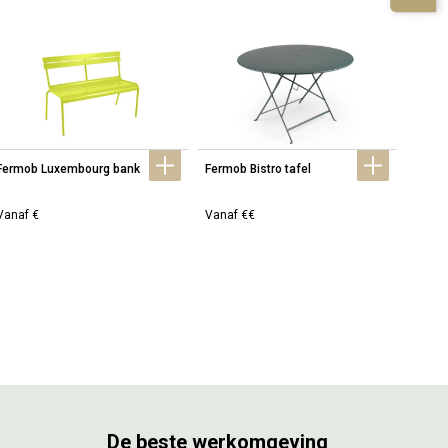
Fermob Luxembourg bank
Fermob Bistro tafel
Fermob
Vanaf €
Vanaf €€
Vanaf
De beste werkomgeving