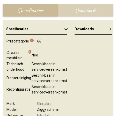
Specificaties
Downloads
Specificaties
Downloads
i
Prijscategorie
€€
i
Circulair
Nee
meubilair
Technisch
Beschikbaar in
onderhoud
serviceovereenkomst
Beschikbaar in
Dieptereiniging
serviceovereenkomst
Beschikbaar in
Reconfiguratie
serviceovereenkomst
Merk
Glimakra
Model
Ziggy scherm
Ontwerper
Nils Gulin