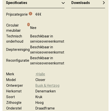
Specificaties
Downloads
Algemene brochure
i
Prijscategorie
€€€
i
Circulair
Nee
meubilair
Technisch
Beschikbaar in
onderhoud
serviceovereenkomst
Beschikbaar in
Dieptereiniging
serviceovereenkomst
Beschikbaar in
Reconfiguratie
serviceovereenkomst
Merk
+Halle
Model
Closer
Ontwerper
Busk & Hertzog
Herkomst
Denemarken
Soort
Kruk
Zithoogte
Hoog
Onderstel
Draadframe