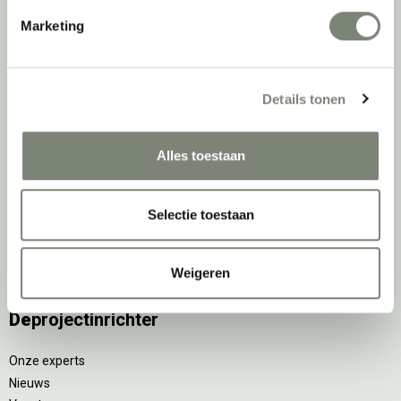
Zitsta bureaus
Marketing
Duo bureaus
Projectstoffering
Akoestische oplossingen
Details tonen
Zitmeubilair
Kantoorkasten
Scheidingswanden
Alles toestaan
Stoelen
Tafels
Verlichting
Selectie toestaan
Werkplekken
Elektrificatie
Weigeren
Accessoires
De
projectinrichter
Onze experts
Nieuws