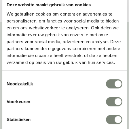
Deze website maakt gebruik van cookies
We gebruiken cookies om content en advertenties te
personaliseren, om functies voor social media te bieden
en om ons websiteverkeer te analyseren. Ook delen we
informatie over uw gebruik van onze site met onze
partners voor social media, adverteren en analyse. Deze
Over deprojectinrichter
partners kunnen deze gegevens combineren met andere
informatie die u aan ze heeft verstrekt of die ze hebben
Als grootste onafhankelijke projectinrichter én expert op het gebied
verzameld op basis van uw gebruik van hun services.
van de beste werkomgeving zetten we ons dagelijks met veel
passie en enthousiasme in om juist dat voor onze klanten te
realiseren: de allerbeste werkomgeving. En dat doen we niet alleen
Toestemmingsselectie
met het oog op nu; dankzij ons duurzame en circulaire karakter
Noodzakelijk
kijken we ook naar de toekomst. Naar hoe we werkomgevingen een
tweede leven kunnen geven, bijvoorbeeld. Maar ook door keer op
keer actief te kijken naar de duurzaamste optie.
Voorkeuren
Belangrijke categorieën
Statistieken
Ergonomische bureaustoelen