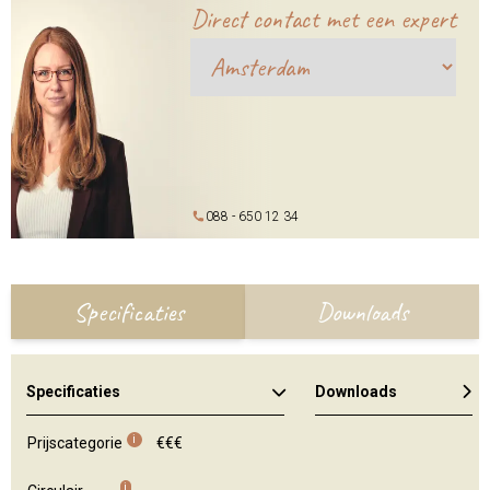
Direct contact met een expert
088 - 650 12 34
Specificaties
Downloads
Specificaties
Downloads
Algemene brochure
i
Prijscategorie
€€€
i