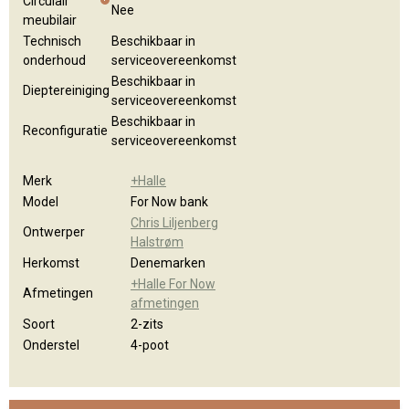
Circulair
Nee
meubilair
Technisch
Beschikbaar in
onderhoud
serviceovereenkomst
Beschikbaar in
Dieptereiniging
serviceovereenkomst
Beschikbaar in
Reconfiguratie
serviceovereenkomst
Merk
+Halle
Model
For Now bank
Chris Liljenberg
Ontwerper
Halstrøm
Herkomst
Denemarken
+Halle For Now
Afmetingen
afmetingen
Soort
2-zits
Onderstel
4-poot