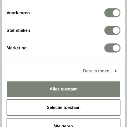
Als grootste onafhankelijke projectinrichter én expert op het gebied
Voorkeuren
van de beste werkomgeving zetten we ons dagelijks met veel
passie en enthousiasme in om juist dat voor onze klanten te
realiseren: de allerbeste werkomgeving. En dat doen we niet alleen
Statistieken
met het oog op nu; dankzij ons duurzame en circulaire karakter
kijken we ook naar de toekomst. Naar hoe we werkomgevingen een
tweede leven kunnen geven, bijvoorbeeld. Maar ook door keer op
Marketing
keer actief te kijken naar de duurzaamste optie.
Belangrijke categorieën
Details tonen
Ergonomische bureaustoelen
Zitsta bureaus
Alles toestaan
Duo bureaus
Projectstoffering
Akoestische oplossingen
Selectie toestaan
Zitmeubilair
Kantoorkasten
Scheidingswanden
Weigeren