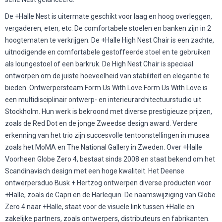
De +Halle Nest is uitermate geschikt voor laag en hoog overleggen,
vergaderen, eten, etc. De comfortabele stoelen en banken zijn in 2
hoogtematen te verkrijgen. De +Halle High Nest Chair is een zachte,
uitnodigende en comfortabele gestoffeerde stoel en te gebruiken
als loungestoel of een barkruk. De High Nest Chair is speciaal
ontworpen om de juiste hoeveelheid van stabiliteit en elegantie te
bieden. Ontwerpersteam Form Us With Love Form Us With Love is
een multidisciplinair ontwerp- en interieurarchitectuurstudio uit
Stockholm. Hun werk is bekroond met diverse prestigieuze prijzen,
zoals de Red Dot en de jonge Zweedse design award. Verdere
erkenning van het trio zijn succesvolle tentoonstellingen in musea
zoals het MoMA en The National Gallery in Zweden. Over +Halle
Voorheen Globe Zero 4, bestaat sinds 2008 en staat bekend om het
Scandinavisch design met een hoge kwaliteit. Het Deense
ontwerpersduo Busk + Hertzog ontwerpen diverse producten voor
+Halle, zoals de Capri en de Harlequin. De naamswijziging van Globe
Zero 4 naar +Halle, staat voor de visuele link tussen +Halle en
zakelijke partners, zoals ontwerpers, distributeurs en fabrikanten.