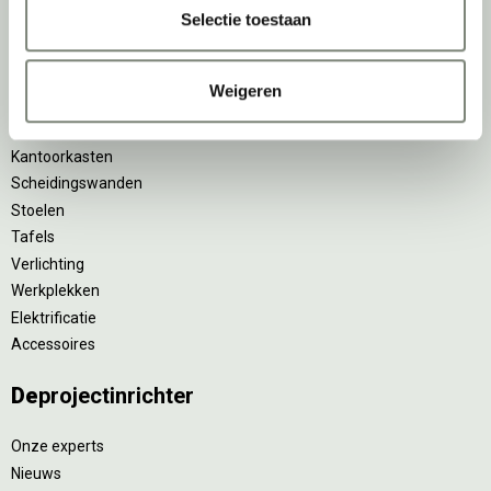
Selectie toestaan
Zitsta bureaus
Duo bureaus
Projectstoffering
Weigeren
Akoestische oplossingen
Zitmeubilair
Kantoorkasten
Scheidingswanden
Stoelen
Tafels
Verlichting
Werkplekken
Elektrificatie
Accessoires
De
projectinrichter
Onze experts
Nieuws