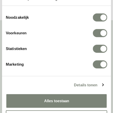
Toestemmingsselectie
Noodzakelijk
Voorkeuren
Over deprojectinrichter
Statistieken
Als grootste onafhankelijke projectinrichter én expert op het gebied
van de beste werkomgeving zetten we ons dagelijks met veel
passie en enthousiasme in om juist dat voor onze klanten te
Marketing
realiseren: de allerbeste werkomgeving. En dat doen we niet alleen
met het oog op nu; dankzij ons duurzame en circulaire karakter
kijken we ook naar de toekomst. Naar hoe we werkomgevingen een
tweede leven kunnen geven, bijvoorbeeld. Maar ook door keer op
Details tonen
keer actief te kijken naar de duurzaamste optie.
Belangrijke categorieën
Alles toestaan
Ergonomische bureaustoelen