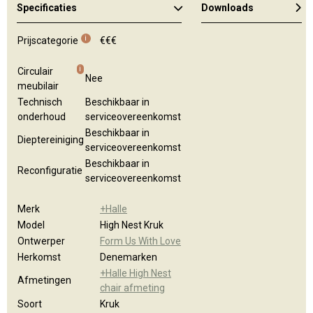
Specificaties
Downloads
Algemene brochure
i
Prijscategorie
€€€
i
Circulair
Nee
meubilair
Technisch
Beschikbaar in
onderhoud
serviceovereenkomst
Beschikbaar in
Dieptereiniging
serviceovereenkomst
Beschikbaar in
Reconfiguratie
serviceovereenkomst
Merk
+Halle
Model
High Nest Kruk
Ontwerper
Form Us With Love
Herkomst
Denemarken
+Halle High Nest
Afmetingen
chair afmeting
Soort
Kruk