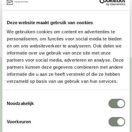
Prijs op aanvraag
Prijs op aanvraag
Deze website maakt gebruik van cookies
Bekijk alles van +Halle
We gebruiken cookies om content en advertenties te
personaliseren, om functies voor social media te bieden
en om ons websiteverkeer te analyseren. Ook delen we
informatie over uw gebruik van onze site met onze
partners voor social media, adverteren en analyse. Deze
partners kunnen deze gegevens combineren met andere
informatie die u aan ze heeft verstrekt of die ze hebben
Over deprojectinrichter
verzameld op basis van uw gebruik van hun services.
Als grootste onafhankelijke projectinrichter én expert op het gebied
Toestemmingsselectie
van de beste werkomgeving zetten we ons dagelijks met veel
Noodzakelijk
passie en enthousiasme in om juist dat voor onze klanten te
realiseren: de allerbeste werkomgeving. En dat doen we niet alleen
met het oog op nu; dankzij ons duurzame en circulaire karakter
Voorkeuren
kijken we ook naar de toekomst. Naar hoe we werkomgevingen een
tweede leven kunnen geven, bijvoorbeeld. Maar ook door keer op