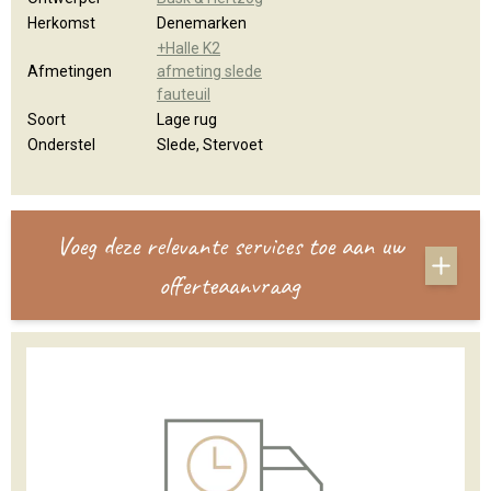
Herkomst
Denemarken
+Halle K2
Afmetingen
afmeting slede
fauteuil
Soort
Lage rug
Onderstel
Slede, Stervoet
Voeg deze relevante services toe aan uw
offerteaanvraag