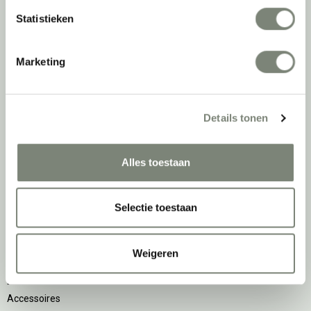
keer actief te kijken naar de duurzaamste optie.
Statistieken
Belangrijke categorieën
Marketing
Ergonomische bureaustoelen
Zitsta bureaus
Duo bureaus
Details tonen
Projectstoffering
Akoestische oplossingen
Alles toestaan
Zitmeubilair
Kantoorkasten
Scheidingswanden
Selectie toestaan
Stoelen
Tafels
Verlichting
Weigeren
Werkplekken
Elektrificatie
Accessoires