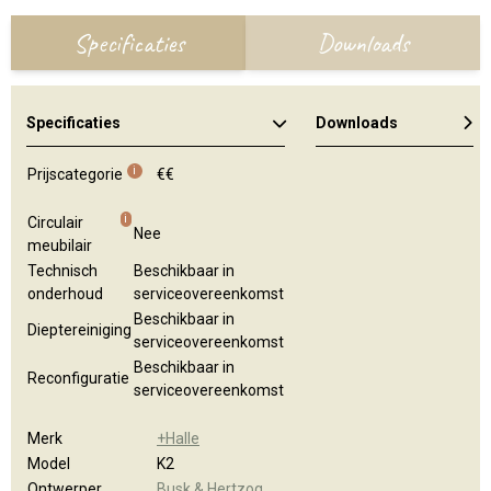
Specificaties
Downloads
Specificaties
Downloads
Algemene brochure
i
Prijscategorie
€€
i
Circulair
Nee
meubilair
Technisch
Beschikbaar in
onderhoud
serviceovereenkomst
Beschikbaar in
Dieptereiniging
serviceovereenkomst
Beschikbaar in
Reconfiguratie
serviceovereenkomst
Merk
+Halle
Model
K2
Ontwerper
Busk & Hertzog