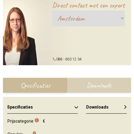
Direct contact met een expert
088 - 650 12 34
Specificaties
Downloads
Specificaties
Downloads
Algemene brochure
Kleuren en materialen
i
Prijscategorie
€
i