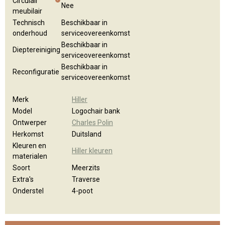
Circulair
Nee
meubilair
Technisch
Beschikbaar in
onderhoud
serviceovereenkomst
Beschikbaar in
Dieptereiniging
serviceovereenkomst
Beschikbaar in
Reconfiguratie
serviceovereenkomst
Merk
Hiller
Model
Logochair bank
Ontwerper
Charles Polin
Herkomst
Duitsland
Kleuren en
Hiller kleuren
materialen
Soort
Meerzits
Extra's
Traverse
Onderstel
4-poot